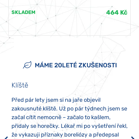
464 Kč
SKLADEM
MÁME 20LETÉ ZKUŠENOSTI
Klíště
Před pár lety jsem si na jaře objevil
zakousnuté klíště. Už po pár týdnech jsem se
začal cítit nemocně – začalo to kašlem,
přidaly se horečky. Lékař mi po vyšetření řekl,
že vykazuji příznaky boreliózy a předepsal