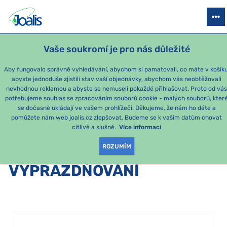
PRODUKTY
PODLE OBTÍŽÍ
SEZÓNNÍ BALÍČKY
PRO DĚTI
PO
Vaše soukromí je pro nás důležité
Aby fungovalo správně vyhledávání, abychom si pamatovali, co máte v košíku
abyste jednoduše zjistili stav vaší objednávky, abychom vás neobtěžovali
Vylučování a vyprazdňování
nevhodnou reklamou a abyste se nemuseli pokaždé přihlašovat. Proto od vá
potřebujeme souhlas se zpracováním souborů cookie - malých souborů, kter
se dočasně ukládají ve vašem prohlížeči. Děkujeme, že nám ho dáte a
PRODUKTY PODLE
pomůžete nám web joalis.cz zlepšovat. Budeme se k vašim datům chovat
citlivě a slušně.
Více informací
KATEGORIE
:
VYLUČOVÁNÍ A
ROZUMÍM
VYPRAZDŇOVÁNÍ