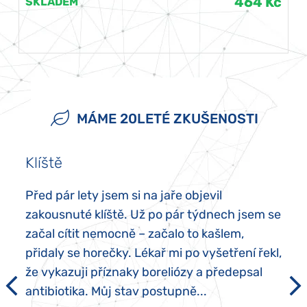
464 Kč
SKLADEM
MÁME 20LETÉ ZKUŠENOSTI
Klíště
Před pár lety jsem si na jaře objevil
zakousnuté klíště. Už po pár týdnech jsem se
začal cítit nemocně – začalo to kašlem,
přidaly se horečky. Lékař mi po vyšetření řekl,
že vykazuji příznaky boreliózy a předepsal
antibiotika. Můj stav postupně...