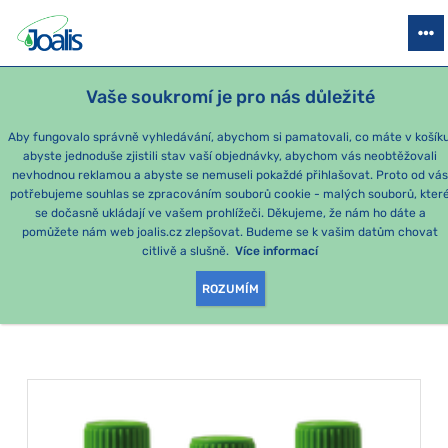
PRODUKTY
PODLE OBTÍŽÍ
SEZÓNNÍ BALÍČKY
PRO DĚTI
PO
Vaše soukromí je pro nás důležité
Aby fungovalo správně vyhledávání, abychom si pamatovali, co máte v košíku
abyste jednoduše zjistili stav vaší objednávky, abychom vás neobtěžovali
Ledviny
nevhodnou reklamou a abyste se nemuseli pokaždé přihlašovat. Proto od vá
potřebujeme souhlas se zpracováním souborů cookie - malých souborů, kter
se dočasně ukládají ve vašem prohlížeči. Děkujeme, že nám ho dáte a
PRODUKTY PODLE
pomůžete nám web joalis.cz zlepšovat. Budeme se k vašim datům chovat
citlivě a slušně.
Více informací
KATEGORIE
:
LEDVINY
ROZUMÍM