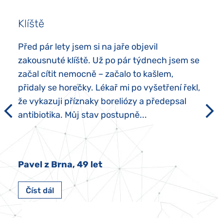
Klíště
Před pár lety jsem si na jaře objevil
zakousnuté klíště. Už po pár týdnech jsem se
začal cítit nemocně – začalo to kašlem,
přidaly se horečky. Lékař mi po vyšetření řekl,
že vykazuji příznaky boreliózy a předepsal
antibiotika. Můj stav postupně...
Pavel z Brna, 49 let
Číst dál