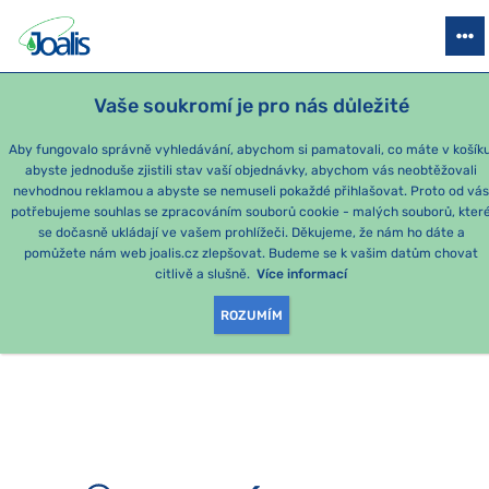
PRODUKTY
PODLE OBTÍŽÍ
SEZÓNNÍ BALÍČKY
PRO DĚTI
PO
Vaše soukromí je pro nás důležité
Aby fungovalo správně vyhledávání, abychom si pamatovali, co máte v košíku
abyste jednoduše zjistili stav vaší objednávky, abychom vás neobtěžovali
nevhodnou reklamou a abyste se nemuseli pokaždé přihlašovat. Proto od vá
potřebujeme souhlas se zpracováním souborů cookie - malých souborů, kter
se dočasně ukládají ve vašem prohlížeči. Děkujeme, že nám ho dáte a
OMLOUVÁME SE, ALE
pomůžete nám web joalis.cz zlepšovat. Budeme se k vašim datům chovat
citlivě a slušně.
Více informací
TATO STRÁNKA
ROZUMÍM
NEEXISTUJE.