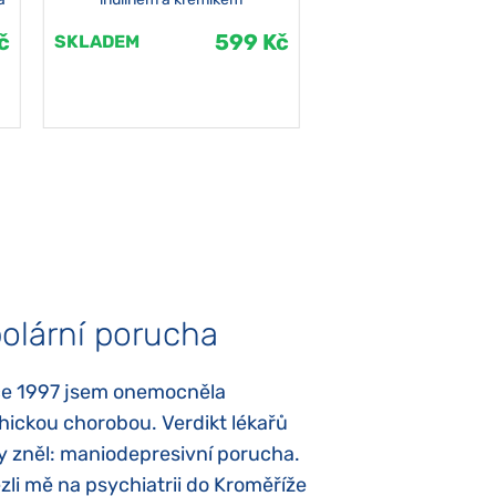
č
599 Kč
SKLADEM
SKLADEM
olární porucha
Autismus
ce 1997 jsem onemocněla
Mojí dcerce byl v
hickou chorobou. Verdikt lékařů
diagnostikován tz
y zněl: maniodepresivní porucha.
První příznaky se
li mě na psychiatrii do Kroměříže
narození, Rozálka 