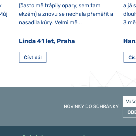
y
(často mě trápily opary, sem tam
a já 
 Můj
ekzém) a znovu se nechala přeměřit a
dlouh
nasadila kúry. Velmi mě...
3 měs
Linda 41 let, Praha
Han
Číst dál
Čís
NOVINKY DO SCHRÁNKY
:
OD