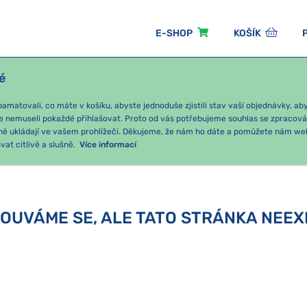
E-SHOP
KOŠÍK
é
ÓNNÍ BALÍČKY
PRO DĚTI
PODLE KATEGORIE
matovali, co máte v košíku, abyste jednoduše zjistili stav vaší objednávky, a
e nemuseli pokaždé přihlašovat. Proto od vás potřebujeme souhlas se zpracov
ně ukládají ve vašem prohlížeči. Děkujeme, že nám ho dáte a pomůžete nám we
at citlivě a slušně.
Více informací
OUVÁME SE, ALE TATO STRÁNKA NEEX