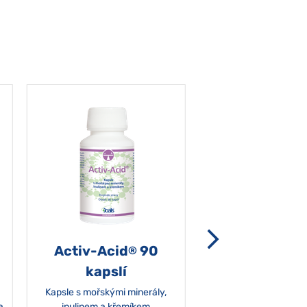
Activ-Acid
90
Non-grata 5
®
kapslí
Kapsle s mořskými minerály,
a
inulinem a křemíkem