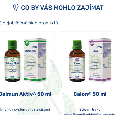
CO BY VÁS MOHLO ZAJÍMAT
ě nejoblíbenějších produktů.
Deimun Aktiv
50 ml
Calon
50 ml
®
®
Imunitní systém, vliv na čištění
Střevní trakt,
mikroflóramikrobiální rovnováh