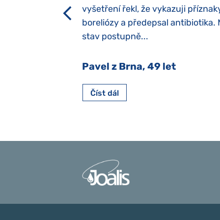
h dětí“ vrozený.
vyšetření řekl, že vykazuji příznak
y jsme ji museli
boreliózy a předepsal antibiotika.
stav postupně...
 Nový Jičín
Pavel z Brna, 49 let
Číst dál