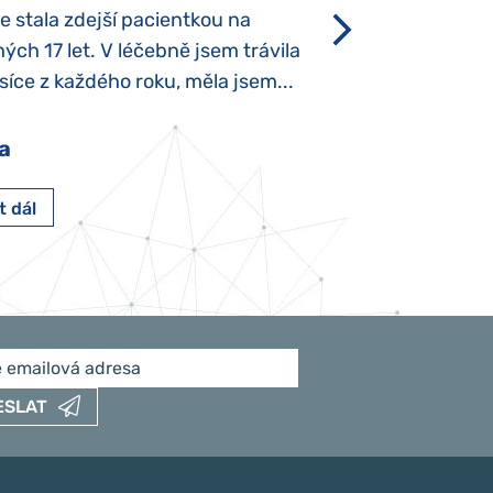
se stala zdejší pacientkou na
který je u „normál
ých 17 let. V léčebně jsem trávila
Po půl roce života
íce z každého roku, měla jsem...
krmit odstříkaným
a
Pavlína Pešato
t dál
Číst dál
ESLAT