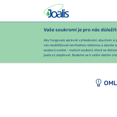
Vaše soukromí je pro nás důležit
PRODUKTY
PODLE OBTÍŽÍ
SEZ
Aby fungovalo správně vyhledávání, abychom si pa
vás neobtěžovali nevhodnou reklamou a abyste s
souborů cookie - malých souborů, které se dočas
joalis.cz zlepšovat. Budeme se k vašim datům chov
OML