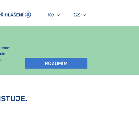
Kč
CZ
PŘIHLÁŠENÍ
bychom
áním
b
ROZUMÍM
ISTUJE.