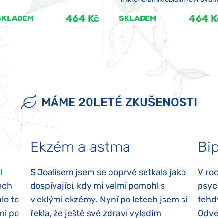
464 Kč
464 K
SKLADEM
SKLADEM
MÁME 20LETÉ ZKUŠENOSTI
Ekzém a astma
Bip
l
S Joalisem jsem se poprvé setkala jako
V ro
ech
dospívající, kdy mi velmi pomohl s
psyc
lo to
vleklými ekzémy. Nyní po letech jsem si
tehd
mi po
řekla, že ještě své zdraví vyladím
Odvez