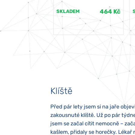
464 Kč
464 Kč
EM
SKLADEM
Klíště
elých třech letech
Před pár lety jsem si na jaře objevi
atypický autismus.
zakousnuté klíště. Už po pár týdn
evily hned po
jsem se začal cítit nemocně – zača
ěla sací reflex,
kašlem, přidaly se horečky. Lékař 