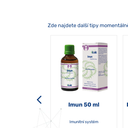
Zde najdete další tipy momentáln
-grata 50 ml
Imun 50 ml
Imunitní systém