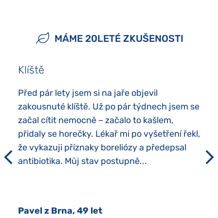
MÁME 20LETÉ ZKUŠENOSTI
Klíště
Před pár lety jsem si na jaře objevil
zakousnuté klíště. Už po pár týdnech jsem se
začal cítit nemocně – začalo to kašlem,
přidaly se horečky. Lékař mi po vyšetření řekl,
že vykazuji příznaky boreliózy a předepsal
antibiotika. Můj stav postupně...
Pavel z Brna, 49 let