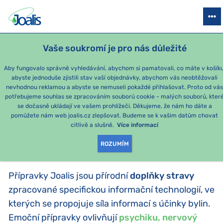
PRODUKTY
PODLE OBTÍŽÍ
SEZÓNNÍ BALÍČKY
PRO DĚTI
PO
Vaše soukromí je pro nás důležité
e-shop Joalis
PODLE KATEGORIE
Joalis emoce
Aby fungovalo správně vyhledávání, abychom si pamatovali, co máte v košíku
abyste jednoduše zjistili stav vaší objednávky, abychom vás neobtěžovali
Joalis emoce
nevhodnou reklamou a abyste se nemuseli pokaždé přihlašovat. Proto od vá
potřebujeme souhlas se zpracováním souborů cookie - malých souborů, kter
se dočasně ukládají ve vašem prohlížeči. Děkujeme, že nám ho dáte a
PRODUKTY PODLE
pomůžete nám web joalis.cz zlepšovat. Budeme se k vašim datům chovat
citlivě a slušně.
Více informací
KATEGORIE
:
JOALIS EMOCE
ROZUMÍM
Přípravky Joalis jsou přírodní
doplňky stravy
zpracované specifickou informační technologií, ve
kterých se propojuje síla informací s účinky bylin.
Emoční přípravky ovlivňují
psychiku, nervový