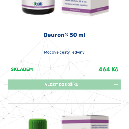
Deuron
50 ml
®
Močové cesty, ledviny
464 Kč
SKLADEM
VLOŽIT DO KOŠÍKU