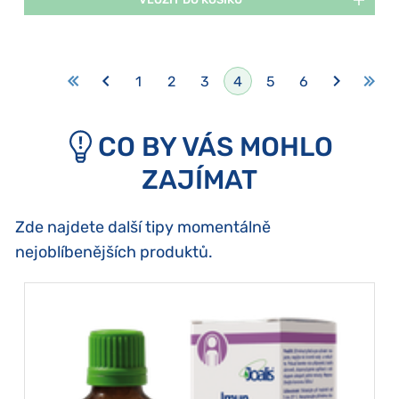
1
2
3
4
5
6
CO BY VÁS MOHLO
ZAJÍMAT
Zde najdete další tipy momentálně
nejoblíbenějších produktů.