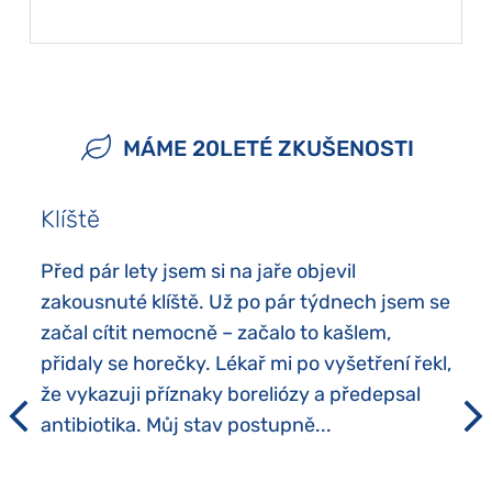
MÁME 20LETÉ ZKUŠENOSTI
Klíště
Před pár lety jsem si na jaře objevil
zakousnuté klíště. Už po pár týdnech jsem se
začal cítit nemocně – začalo to kašlem,
přidaly se horečky. Lékař mi po vyšetření řekl,
že vykazuji příznaky boreliózy a předepsal
antibiotika. Můj stav postupně...