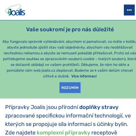
PRODUKTY
PODLE OBTÍŽÍ
SEZÓNNÍ BALÍČKY
PRO DĚTI
PO
Vaše soukromí je pro nás důležité
e-shop Joalis
PODLE KATEGORIE
Joalis komplexy
Aby fungovalo správně vyhledávání, abychom si pamatovali, co máte v košíku
abyste jednoduše zjistili stav vaší objednávky, abychom vás neobtěžovali
Joalis komplexy
nevhodnou reklamou a abyste se nemuseli pokaždé přihlašovat. Proto od vá
potřebujeme souhlas se zpracováním souborů cookie - malých souborů, kter
se dočasně ukládají ve vašem prohlížeči. Děkujeme, že nám ho dáte a
PRODUKTY PODLE
pomůžete nám web joalis.cz zlepšovat. Budeme se k vašim datům chovat
citlivě a slušně.
Více informací
KATEGORIE
:
JOALIS KOMPLEXY
ROZUMÍM
Přípravky Joalis jsou přírodní
doplňky stravy
zpracované specifickou informační technologií, ve
kterých se propojuje síla informací s účinky bylin.
Zde najdete
komplexní přípravky
receptově