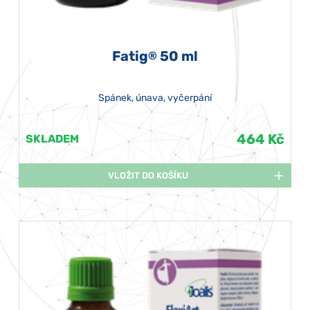
Fatig
50 ml
®
Spánek, únava, vyčerpání
464 Kč
SKLADEM
VLOŽIT DO KOŠÍKU