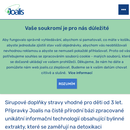
PRODUKTY
PODLE OBTÍŽÍ
SEZÓNNÍ BALÍČKY
PRO DĚTI
PO
Vaše soukromí je pro nás důležité
e-shop Joalis
Pro děti
Sirupy Bambi
Aby fungovalo správně vyhledávání, abychom si pamatovali, co máte v košíku
abyste jednoduše zjistili stav vaší objednávky, abychom vás neobtěžovali
Sirupy Bambi
nevhodnou reklamou a abyste se nemuseli pokaždé přihlašovat. Proto od vá
potřebujeme souhlas se zpracováním souborů cookie - malých souborů, kter
se dočasně ukládají ve vašem prohlížeči. Děkujeme, že nám ho dáte a
PRODUKTY PODLE
pomůžete nám web joalis.cz zlepšovat. Budeme se k vašim datům chovat
citlivě a slušně.
Více informací
KATEGORIE
:
SIRUPY BAMBI
ROZUMÍM
Sirupové doplňky stravy vhodné pro děti od 3 let.
Přípravky Joalis na čistě přírodní bázi zpracované
unikátní informační technologií obsahující bylinné
extrakty, které se zaměřují na detoxikaci