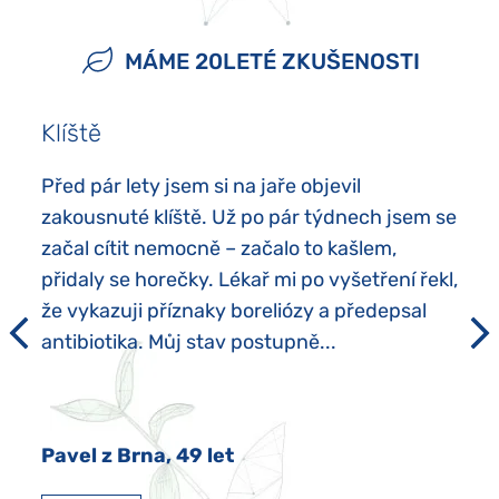
MÁME 20LETÉ ZKUŠENOSTI
Klíště
Před pár lety jsem si na jaře objevil
zakousnuté klíště. Už po pár týdnech jsem se
začal cítit nemocně – začalo to kašlem,
přidaly se horečky. Lékař mi po vyšetření řekl,
že vykazuji příznaky boreliózy a předepsal
antibiotika. Můj stav postupně...
Pavel z Brna, 49 let