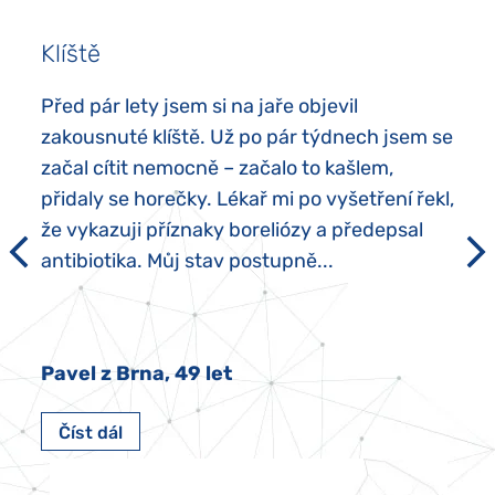
Klíště
Před pár lety jsem si na jaře objevil
zakousnuté klíště. Už po pár týdnech jsem se
začal cítit nemocně – začalo to kašlem,
přidaly se horečky. Lékař mi po vyšetření řekl,
že vykazuji příznaky boreliózy a předepsal
antibiotika. Můj stav postupně...
Pavel z Brna, 49 let
Číst dál