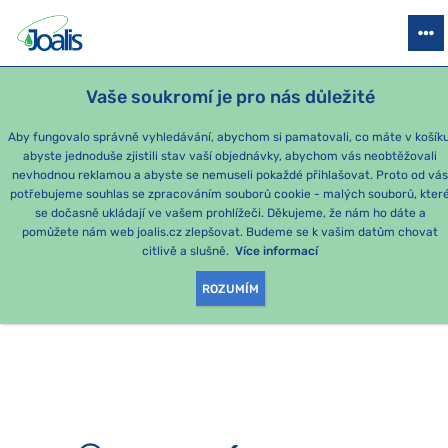
PRODUKTY
PODLE OBTÍŽÍ
SEZÓNNÍ BALÍČKY
PRO DĚTI
PO
Vaše soukromí je pro nás důležité
e-shop Joalis
Aby fungovalo správně vyhledávání, abychom si pamatovali, co máte v košíku
abyste jednoduše zjistili stav vaší objednávky, abychom vás neobtěžovali
nevhodnou reklamou a abyste se nemuseli pokaždé přihlašovat. Proto od vá
potřebujeme souhlas se zpracováním souborů cookie - malých souborů, kter
se dočasně ukládají ve vašem prohlížeči. Děkujeme, že nám ho dáte a
OMLOUVÁME SE, ALE
pomůžete nám web joalis.cz zlepšovat. Budeme se k vašim datům chovat
citlivě a slušně.
Více informací
TATO STRÁNKA
ROZUMÍM
NEEXISTUJE.