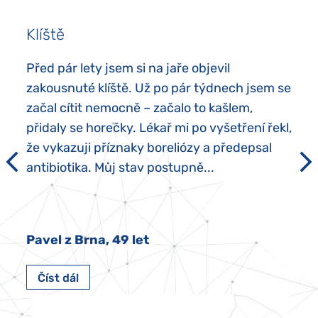
Klíště
Před pár lety jsem si na jaře objevil
zakousnuté klíště. Už po pár týdnech jsem se
začal cítit nemocně – začalo to kašlem,
přidaly se horečky. Lékař mi po vyšetření řekl,
že vykazuji příznaky boreliózy a předepsal
antibiotika. Můj stav postupně...
Pavel z Brna, 49 let
Číst dál