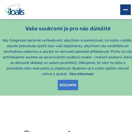
PRODUKTY
PODLE OBTÍŽÍ
SEZÓNNÍ BALÍČKY
PRO DĚTI
PO
Vaše soukromí je pro nás důležité
e-shop Joalis
Aby fungovalo správně vyhledávání, abychom si pamatovali, co máte v košíku
abyste jednoduše zjistili stav vaší objednávky, abychom vás neobtěžovali
nevhodnou reklamou a abyste se nemuseli pokaždé přihlašovat. Proto od vá
potřebujeme souhlas se zpracováním souborů cookie - malých souborů, kter
se dočasně ukládají ve vašem prohlížeči. Děkujeme, že nám ho dáte a
OMLOUVÁME SE, ALE
pomůžete nám web joalis.cz zlepšovat. Budeme se k vašim datům chovat
citlivě a slušně.
Více informací
TATO STRÁNKA
ROZUMÍM
NEEXISTUJE.