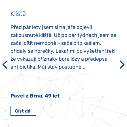
Klíště
Před pár lety jsem si na jaře objevil
zakousnuté klíště. Už po pár týdnech jsem se
začal cítit nemocně – začalo to kašlem,
přidaly se horečky. Lékař mi po vyšetření řekl,
že vykazuji příznaky boreliózy a předepsal
antibiotika. Můj stav postupně...
Pavel z Brna, 49 let
Číst dál