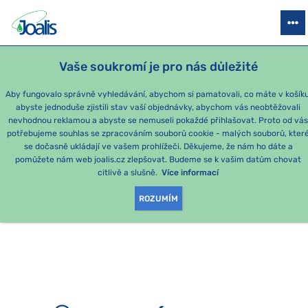
PRODUKTY
PODLE OBTÍŽÍ
SEZÓNNÍ BALÍČKY
PRO DĚTI
PO
Vaše soukromí je pro nás důležité
e-shop Joalis
Aby fungovalo správně vyhledávání, abychom si pamatovali, co máte v košíku
abyste jednoduše zjistili stav vaší objednávky, abychom vás neobtěžovali
nevhodnou reklamou a abyste se nemuseli pokaždé přihlašovat. Proto od vá
potřebujeme souhlas se zpracováním souborů cookie - malých souborů, kter
se dočasně ukládají ve vašem prohlížeči. Děkujeme, že nám ho dáte a
OMLOUVÁME SE, ALE
pomůžete nám web joalis.cz zlepšovat. Budeme se k vašim datům chovat
citlivě a slušně.
Více informací
TATO STRÁNKA
ROZUMÍM
NEEXISTUJE.