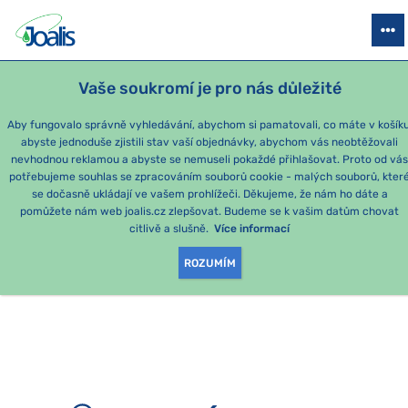
PRODUKTY
PODLE OBTÍŽÍ
SEZÓNNÍ BALÍČKY
PRO DĚTI
PO
Vaše soukromí je pro nás důležité
e-shop Joalis
Aby fungovalo správně vyhledávání, abychom si pamatovali, co máte v košíku
abyste jednoduše zjistili stav vaší objednávky, abychom vás neobtěžovali
nevhodnou reklamou a abyste se nemuseli pokaždé přihlašovat. Proto od vá
potřebujeme souhlas se zpracováním souborů cookie - malých souborů, kter
se dočasně ukládají ve vašem prohlížeči. Děkujeme, že nám ho dáte a
OMLOUVÁME SE, ALE
pomůžete nám web joalis.cz zlepšovat. Budeme se k vašim datům chovat
citlivě a slušně.
Více informací
TATO STRÁNKA
ROZUMÍM
NEEXISTUJE.