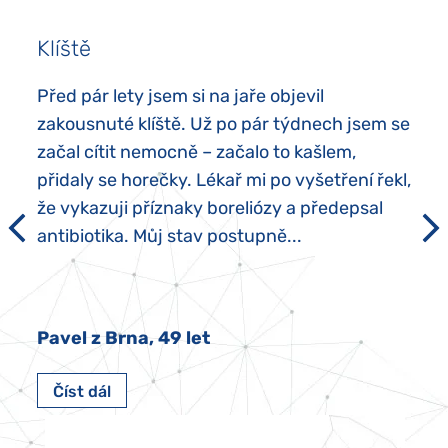
Klíště
Před pár lety jsem si na jaře objevil
zakousnuté klíště. Už po pár týdnech jsem se
začal cítit nemocně – začalo to kašlem,
přidaly se horečky. Lékař mi po vyšetření řekl,
že vykazuji příznaky boreliózy a předepsal
antibiotika. Můj stav postupně...
Pavel z Brna, 49 let
Číst dál