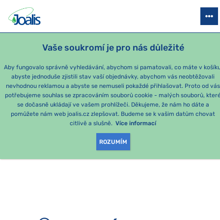
PRODUKTY
PODLE OBTÍŽÍ
SEZÓNNÍ BALÍČKY
PRO DĚTI
PO
Vaše soukromí je pro nás důležité
e-shop Joalis
Aby fungovalo správně vyhledávání, abychom si pamatovali, co máte v košíku
abyste jednoduše zjistili stav vaší objednávky, abychom vás neobtěžovali
nevhodnou reklamou a abyste se nemuseli pokaždé přihlašovat. Proto od vá
potřebujeme souhlas se zpracováním souborů cookie - malých souborů, kter
se dočasně ukládají ve vašem prohlížeči. Děkujeme, že nám ho dáte a
OMLOUVÁME SE, ALE
pomůžete nám web joalis.cz zlepšovat. Budeme se k vašim datům chovat
citlivě a slušně.
Více informací
TATO STRÁNKA
ROZUMÍM
NEEXISTUJE.