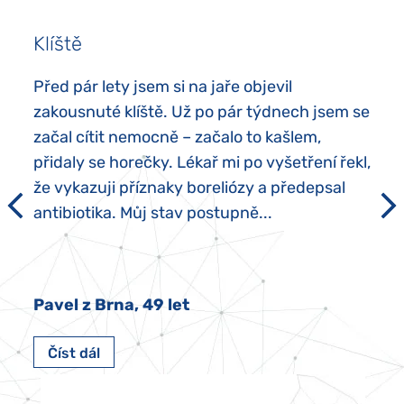
Klíště
Před pár lety jsem si na jaře objevil
zakousnuté klíště. Už po pár týdnech jsem se
začal cítit nemocně – začalo to kašlem,
přidaly se horečky. Lékař mi po vyšetření řekl,
že vykazuji příznaky boreliózy a předepsal
antibiotika. Můj stav postupně...
Pavel z Brna, 49 let
Číst dál