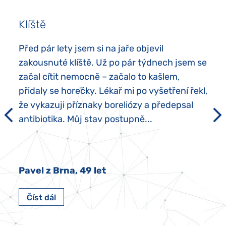
Klíště
Před pár lety jsem si na jaře objevil
zakousnuté klíště. Už po pár týdnech jsem se
začal cítit nemocně – začalo to kašlem,
přidaly se horečky. Lékař mi po vyšetření řekl,
že vykazuji příznaky boreliózy a předepsal
antibiotika. Můj stav postupně...
Pavel z Brna, 49 let
Číst dál