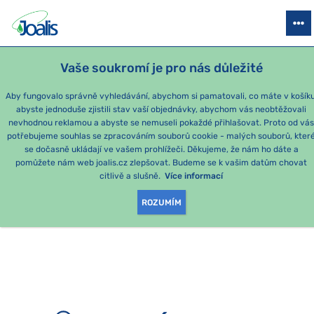
PRODUKTY
PODLE OBTÍŽÍ
SEZÓNNÍ BALÍČKY
PRO DĚTI
PO
Vaše soukromí je pro nás důležité
e-shop Joalis
Aby fungovalo správně vyhledávání, abychom si pamatovali, co máte v košíku
abyste jednoduše zjistili stav vaší objednávky, abychom vás neobtěžovali
nevhodnou reklamou a abyste se nemuseli pokaždé přihlašovat. Proto od vá
potřebujeme souhlas se zpracováním souborů cookie - malých souborů, kter
se dočasně ukládají ve vašem prohlížeči. Děkujeme, že nám ho dáte a
OMLOUVÁME SE, ALE
pomůžete nám web joalis.cz zlepšovat. Budeme se k vašim datům chovat
citlivě a slušně.
Více informací
TATO STRÁNKA
ROZUMÍM
NEEXISTUJE.