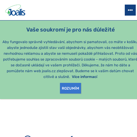
PRODUKTY
PODLE OBTÍŽÍ
SEZÓNNÍ BALÍČKY
PRO DĚTI
PO
Vaše soukromí je pro nás důležité
e-shop Joalis
Aby fungovalo správně vyhledávání, abychom si pamatovali, co máte v košíku
abyste jednoduše zjistili stav vaší objednávky, abychom vás neobtěžovali
nevhodnou reklamou a abyste se nemuseli pokaždé přihlašovat. Proto od vá
potřebujeme souhlas se zpracováním souborů cookie - malých souborů, kter
se dočasně ukládají ve vašem prohlížeči. Děkujeme, že nám ho dáte a
OMLOUVÁME SE, ALE
pomůžete nám web joalis.cz zlepšovat. Budeme se k vašim datům chovat
citlivě a slušně.
Více informací
TATO STRÁNKA
ROZUMÍM
NEEXISTUJE.