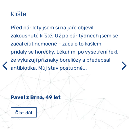
Klíště
Před pár lety jsem si na jaře objevil
zakousnuté klíště. Už po pár týdnech jsem se
začal cítit nemocně – začalo to kašlem,
přidaly se horečky. Lékař mi po vyšetření řekl,
že vykazuji příznaky boreliózy a předepsal
antibiotika. Můj stav postupně...
Pavel z Brna, 49 let
Číst dál