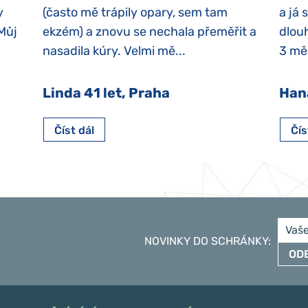
y
(často mě trápily opary, sem tam
a já 
 Můj
ekzém) a znovu se nechala přeměřit a
dlouh
nasadila kúry. Velmi mě...
3 měs
Linda 41 let, Praha
Han
Číst dál
Čís
NOVINKY DO SCHRÁNKY
:
OD