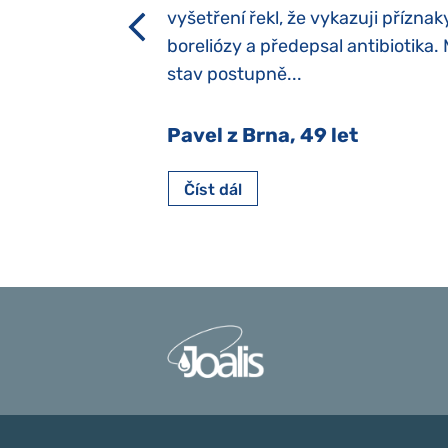
h dětí“ vrozený.
vyšetření řekl, že vykazuji příznak
y jsme ji museli
boreliózy a předepsal antibiotika.
stav postupně...
 Nový Jičín
Pavel z Brna, 49 let
Číst dál