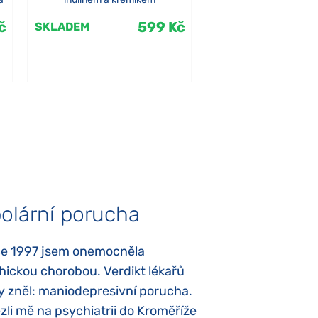
č
599 Kč
SKLADEM
SKLADEM
olární porucha
Autismus
ce 1997 jsem onemocněla
Mojí dcerce byl v
hickou chorobou. Verdikt lékařů
diagnostikován tz
y zněl: maniodepresivní porucha.
První příznaky se
li mě na psychiatrii do Kroměříže
narození, Rozálka 