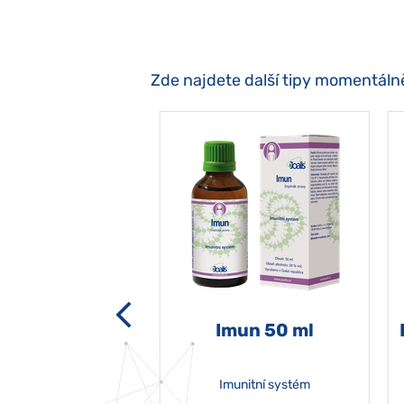
Zde najdete další tipy momentáln
-grata 50 ml
Imun 50 ml
Imunitní systém