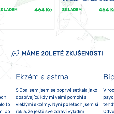
464 Kč
464 K
SKLADEM
SKLADEM
MÁME 20LETÉ ZKUŠENOSTI
Ekzém a astma
Bip
l
S Joalisem jsem se poprvé setkala jako
V ro
ech
dospívající, kdy mi velmi pomohl s
psyc
lo to
vleklými ekzémy. Nyní po letech jsem si
tehd
mi po
řekla, že ještě své zdraví vyladím
Odvez