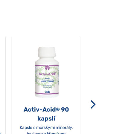
Activ-Acid
90
Non-grata 5
®
kapslí
Kapsle s mořskými minerály,
a
inulinem a křemíkem