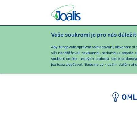
Vaše soukromí je pro nás důležit
PRODUKTY
PODLE OBTÍŽÍ
SEZ
Aby fungovalo správně vyhledávání, abychom si pa
vás neobtěžovali nevhodnou reklamou a abyste s
souborů cookie - malých souborů, které se dočas
e-shop Joalis
joalis.cz zlepšovat. Budeme se k vašim datům chov
OML