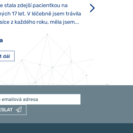
se stala zdejší pacientkou na
který je u „normál
ých 17 let. V léčebně jsem trávila
Po půl roce života
íce z každého roku, měla jsem...
krmit odstříkaným
a
Pavlína Pešato
t dál
Číst dál
ESLAT