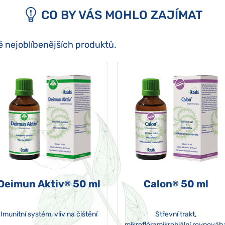
CO BY VÁS MOHLO ZAJÍMAT
ě nejoblíbenějších produktů.
Deimun Aktiv
50 ml
Calon
50 ml
®
®
Imunitní systém, vliv na čištění
Střevní trakt,
mikroflóramikrobiální rovnováh