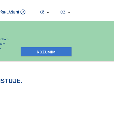
Kč
CZ
PŘIHLÁŠENÍ
bychom
áním
b
ROZUMÍM
ISTUJE.