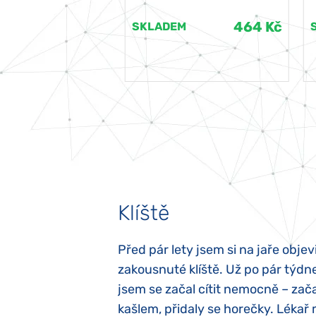
464 Kč
464 Kč
EM
SKLADEM
Klíště
elých třech letech
Před pár lety jsem si na jaře objevi
atypický autismus.
zakousnuté klíště. Už po pár týdn
evily hned po
jsem se začal cítit nemocně – zača
ěla sací reflex,
kašlem, přidaly se horečky. Lékař 