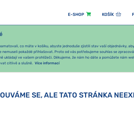
E-SHOP
KOŠÍK
é
ÓNNÍ BALÍČKY
PRO DĚTI
PODLE KATEGORIE
matovali, co máte v košíku, abyste jednoduše zjistili stav vaší objednávky, a
e nemuseli pokaždé přihlašovat. Proto od vás potřebujeme souhlas se zpracov
ně ukládají ve vašem prohlížeči. Děkujeme, že nám ho dáte a pomůžete nám we
at citlivě a slušně.
Více informací
OUVÁME SE, ALE TATO STRÁNKA NEEX