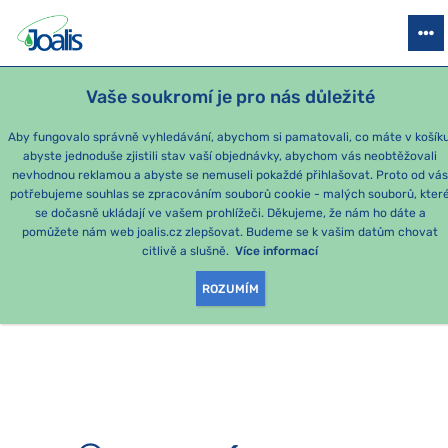
PRODUKTY
PODLE OBTÍŽÍ
SEZÓNNÍ BALÍČKY
PRO DĚTI
PO
Vaše soukromí je pro nás důležité
e-shop Joalis
Aby fungovalo správně vyhledávání, abychom si pamatovali, co máte v košíku
abyste jednoduše zjistili stav vaší objednávky, abychom vás neobtěžovali
nevhodnou reklamou a abyste se nemuseli pokaždé přihlašovat. Proto od vá
potřebujeme souhlas se zpracováním souborů cookie - malých souborů, kter
se dočasně ukládají ve vašem prohlížeči. Děkujeme, že nám ho dáte a
OMLOUVÁME SE, ALE
pomůžete nám web joalis.cz zlepšovat. Budeme se k vašim datům chovat
citlivě a slušně.
Více informací
TATO STRÁNKA
ROZUMÍM
NEEXISTUJE.