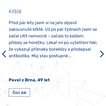
Klíště
Před pár lety jsem si na jaře objevil
zakousnuté klíště. Už po pár týdnech jsem se
začal cítit nemocně – začalo to kašlem,
přidaly se horečky. Lékař mi po vyšetření řekl,
že vykazuji příznaky boreliózy a předepsal
antibiotika. Můj stav postupně...
Pavel z Brna, 49 let
Číst dál