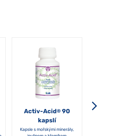
Activ-Acid
90
Non-grata 5
®
kapslí
Kapsle s mořskými minerály,
a
inulinem a křemíkem