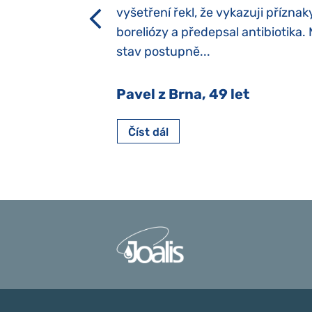
h dětí“ vrozený.
vyšetření řekl, že vykazuji příznak
y jsme ji museli
boreliózy a předepsal antibiotika.
stav postupně...
 Nový Jičín
Pavel z Brna, 49 let
Číst dál