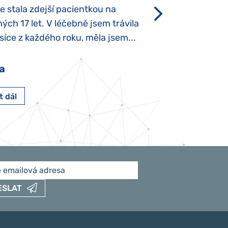
se stala zdejší pacientkou na
který je u „normál
ých 17 let. V léčebně jsem trávila
Po půl roce života
íce z každého roku, měla jsem...
krmit odstříkaným
a
Pavlína Pešato
t dál
Číst dál
ESLAT