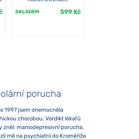
č
599 Kč
SKLADEM
SKLADEM
olární porucha
Autismus
ce 1997 jsem onemocněla
Mojí dcerce byl v
hickou chorobou. Verdikt lékařů
diagnostikován tz
y zněl: maniodepresivní porucha.
První příznaky se
li mě na psychiatrii do Kroměříže
narození, Rozálka 