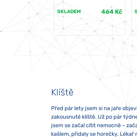
464 Kč
464 Kč
EM
SKLADEM
Klíště
elých třech letech
Před pár lety jsem si na jaře objevi
atypický autismus.
zakousnuté klíště. Už po pár týdn
evily hned po
jsem se začal cítit nemocně – zača
ěla sací reflex,
kašlem, přidaly se horečky. Lékař 