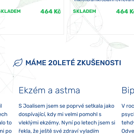
464 Kč
464 K
SKLADEM
SKLADEM
MÁME 20LETÉ ZKUŠENOSTI
Ekzém a astma
Bip
l
S Joalisem jsem se poprvé setkala jako
V ro
ech
dospívající, kdy mi velmi pomohl s
psyc
lo to
vleklými ekzémy. Nyní po letech jsem si
tehd
mi po
řekla, že ještě své zdraví vyladím
Odvez