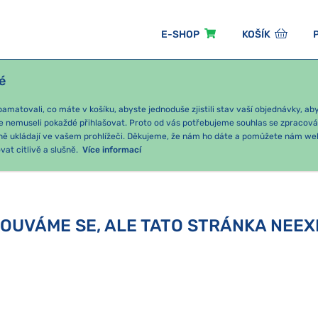
E-SHOP
KOŠÍK
é
ÓNNÍ BALÍČKY
PRO DĚTI
PODLE KATEGORIE
matovali, co máte v košíku, abyste jednoduše zjistili stav vaší objednávky, a
e nemuseli pokaždé přihlašovat. Proto od vás potřebujeme souhlas se zpracov
ně ukládají ve vašem prohlížeči. Děkujeme, že nám ho dáte a pomůžete nám we
at citlivě a slušně.
Více informací
OUVÁME SE, ALE TATO STRÁNKA NEEX