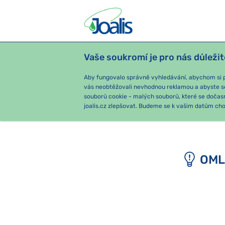
Vaše soukromí je pro nás důležit
PRODUKTY
PODLE OBTÍŽÍ
SEZ
Aby fungovalo správně vyhledávání, abychom si pa
vás neobtěžovali nevhodnou reklamou a abyste s
souborů cookie - malých souborů, které se dočas
e-shop Joalis
joalis.cz zlepšovat. Budeme se k vašim datům chov
OML