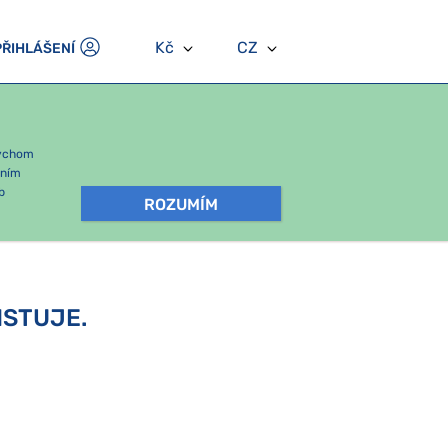
Kč
CZ
PŘIHLÁŠENÍ
bychom
áním
b
ROZUMÍM
ISTUJE.