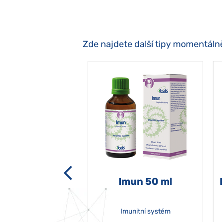
Zde najdete další tipy momentáln
-grata 50 ml
Imun 50 ml
Imunitní systém