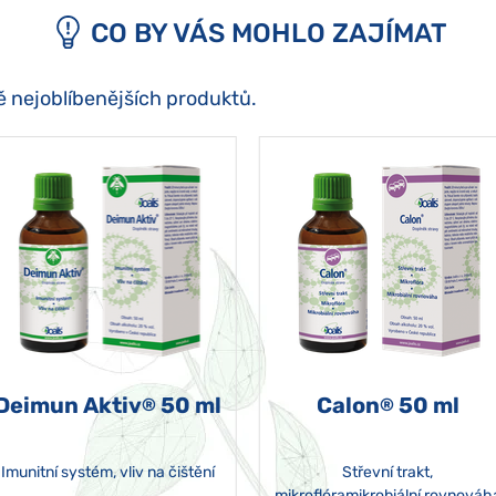
CO BY VÁS MOHLO ZAJÍMAT
ě nejoblíbenějších produktů.
Deimun Aktiv
50 ml
Calon
50 ml
®
®
Imunitní systém, vliv na čištění
Střevní trakt,
mikroflóramikrobiální rovnováh