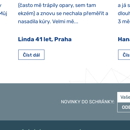
y
(často mě trápily opary, sem tam
a já 
 Můj
ekzém) a znovu se nechala přeměřit a
dlouh
nasadila kúry. Velmi mě...
3 měs
Linda 41 let, Praha
Han
Číst dál
Čís
NOVINKY DO SCHRÁNKY
:
OD