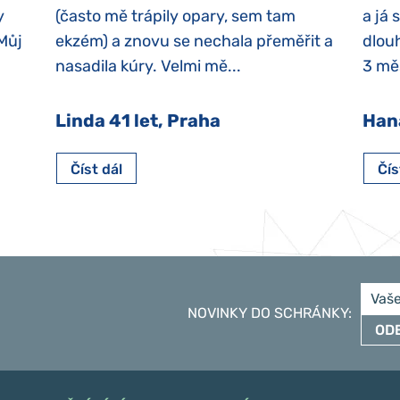
y
(často mě trápily opary, sem tam
a já 
 Můj
ekzém) a znovu se nechala přeměřit a
dlouh
nasadila kúry. Velmi mě...
3 měs
Linda 41 let, Praha
Han
Číst dál
Čís
NOVINKY DO SCHRÁNKY
:
OD