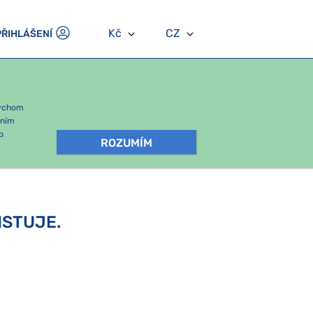
Kč
CZ
PŘIHLÁŠENÍ
bychom
áním
b
ROZUMÍM
ISTUJE.