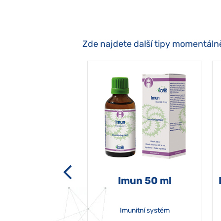
Zde najdete další tipy momentáln
-grata 50 ml
Imun 50 ml
Imunitní systém