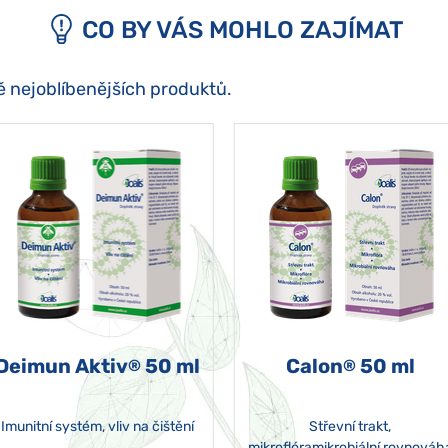
CO BY VÁS MOHLO ZAJÍMAT
ě nejoblíbenějších produktů.
Deimun Aktiv
50 ml
Calon
50 ml
®
®
Imunitní systém, vliv na čištění
Střevní trakt,
mikroflóramikrobiální rovnováh