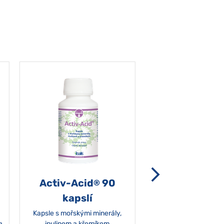
Activ-Acid
90
Non-grata 5
®
kapslí
Kapsle s mořskými minerály,
a
inulinem a křemíkem