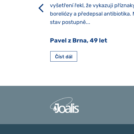
h dětí“ vrozený.
vyšetření řekl, že vykazuji příznak
y jsme ji museli
boreliózy a předepsal antibiotika.
stav postupně...
 Nový Jičín
Pavel z Brna, 49 let
Číst dál