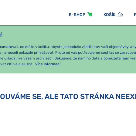
E-SHOP
KOŠÍK
é
ÓNNÍ BALÍČKY
PRO DĚTI
PODLE KATEGORIE
matovali, co máte v košíku, abyste jednoduše zjistili stav vaší objednávky, a
e nemuseli pokaždé přihlašovat. Proto od vás potřebujeme souhlas se zpracov
ně ukládají ve vašem prohlížeči. Děkujeme, že nám ho dáte a pomůžete nám we
at citlivě a slušně.
Více informací
OUVÁME SE, ALE TATO STRÁNKA NEEX