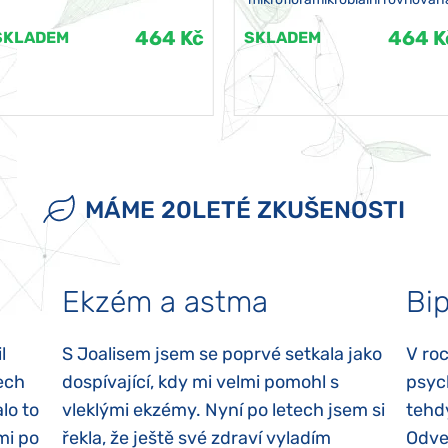
464 Kč
464 K
SKLADEM
SKLADEM
MÁME 20LETÉ ZKUŠENOSTI
Ekzém a astma
Bip
l
S Joalisem jsem se poprvé setkala jako
V ro
ech
dospívající, kdy mi velmi pomohl s
psyc
lo to
vleklými ekzémy. Nyní po letech jsem si
tehd
mi po
řekla, že ještě své zdraví vyladím
Odvez