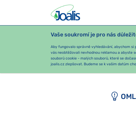
Vaše soukromí je pro nás důležit
PRODUKTY
PODLE OBTÍŽÍ
SEZ
Aby fungovalo správně vyhledávání, abychom si pa
vás neobtěžovali nevhodnou reklamou a abyste s
souborů cookie - malých souborů, které se dočas
e-shop Joalis
joalis.cz zlepšovat. Budeme se k vašim datům chov
OML