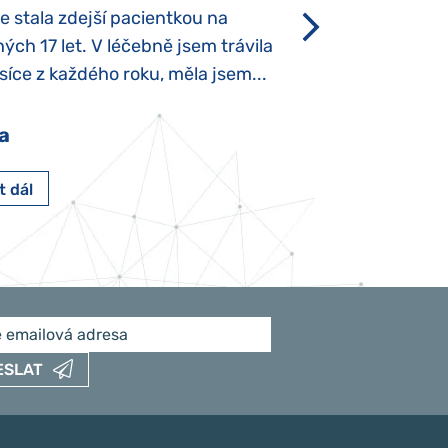
se stala zdejší pacientkou na
který je u „normál
ých 17 let. V léčebně jsem trávila
Po půl roce života
íce z každého roku, měla jsem...
krmit odstříkaným
a
Pavlína Pešato
t dál
Číst dál
ESLAT