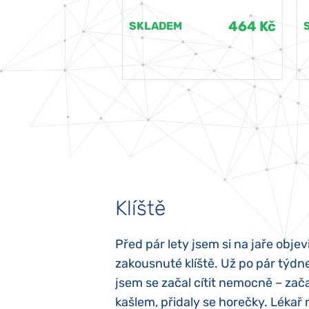
464 Kč
464 Kč
EM
SKLADEM
Klíště
elých třech letech
Před pár lety jsem si na jaře objevi
atypický autismus.
zakousnuté klíště. Už po pár týdn
evily hned po
jsem se začal cítit nemocně – zača
ěla sací reflex,
kašlem, přidaly se horečky. Lékař 