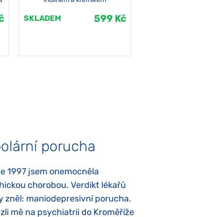
č
599 Kč
SKLADEM
SKLADEM
olární porucha
Autismus
ce 1997 jsem onemocněla
Mojí dcerce byl v
hickou chorobou. Verdikt lékařů
diagnostikován tz
y zněl: maniodepresivní porucha.
První příznaky se
li mě na psychiatrii do Kroměříže
narození, Rozálka 