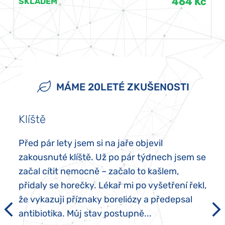
464 Kč
SKLADEM
MÁME 20LETÉ ZKUŠENOSTI
Klíště
Před pár lety jsem si na jaře objevil
zakousnuté klíště. Už po pár týdnech jsem se
začal cítit nemocně – začalo to kašlem,
přidaly se horečky. Lékař mi po vyšetření řekl,
že vykazuji příznaky boreliózy a předepsal
antibiotika. Můj stav postupně...