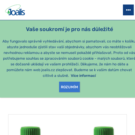
PRODUKTY
PODLE OBTÍŽÍ
SEZÓNNÍ BALÍČKY
PRO DĚTI
PO
Vaše soukromí je pro nás důležité
e-shop Joalis
Sezónní balíčky
Léto v pohodě
Aby fungovalo správně vyhledávání, abychom si pamatovali, co máte v košíku
abyste jednoduše zjistili stav vaší objednávky, abychom vás neobtěžovali
Léto v pohodě
nevhodnou reklamou a abyste se nemuseli pokaždé přihlašovat. Proto od vá
potřebujeme souhlas se zpracováním souborů cookie - malých souborů, kter
se dočasně ukládají ve vašem prohlížeči. Děkujeme, že nám ho dáte a
PRODUKTY PODLE
pomůžete nám web joalis.cz zlepšovat. Budeme se k vašim datům chovat
citlivě a slušně.
Více informací
KATEGORIE
:
LÉTO V POHODĚ
ROZUMÍM