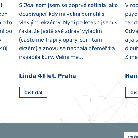
l
S Joalisem jsem se poprvé setkala jako
V ro
ech
dospívající, kdy mi velmi pomohl s
psyc
lo to
vleklými ekzémy. Nyní po letech jsem si
tehd
mi po
řekla, že ještě své zdraví vyladím
Odvez
y
(často mě trápily opary, sem tam
a já 
 Můj
ekzém) a znovu se nechala přeměřit a
dlouh
nasadila kúry. Velmi mě...
3 měs
Linda 41 let, Praha
Han
Číst dál
Čís