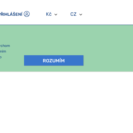
Kč
CZ
PŘIHLÁŠENÍ
bychom
áním
b
ROZUMÍM