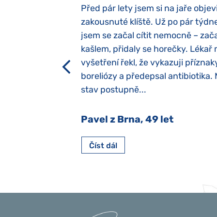
elých třech letech
Před pár lety jsem si na jaře objevi
atypický autismus.
zakousnuté klíště. Už po pár týdn
evily hned po
jsem se začal cítit nemocně – zača
ěla sací reflex,
kašlem, přidaly se horečky. Lékař 
h dětí“ vrozený.
vyšetření řekl, že vykazuji příznak
y jsme ji museli
boreliózy a předepsal antibiotika.
stav postupně...
 Nový Jičín
Pavel z Brna, 49 let
Číst dál