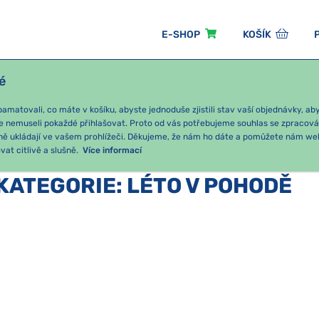
E-SHOP
KOŠÍK
é
ÓNNÍ BALÍČKY
PRO DĚTI
PODLE KATEGORIE
matovali, co máte v košíku, abyste jednoduše zjistili stav vaší objednávky, a
e nemuseli pokaždé přihlašovat. Proto od vás potřebujeme souhlas se zpracov
ně ukládají ve vašem prohlížeči. Děkujeme, že nám ho dáte a pomůžete nám we
Léto v pohodě
at citlivě a slušně.
Více informací
KATEGORIE
:
LÉTO V POHODĚ