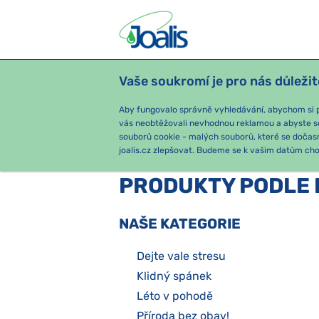
Vaše soukromí je pro nás důležit
PRODUKTY
PODLE OBTÍŽÍ
SEZ
Aby fungovalo správně vyhledávání, abychom si pa
vás neobtěžovali nevhodnou reklamou a abyste s
souborů cookie - malých souborů, které se dočas
e-shop Joalis
Sezónní balíčky
joalis.cz zlepšovat. Budeme se k vašim datům chov
PRODUKTY PODLE 
NAŠE KATEGORIE
Dejte vale stresu
Klidný spánek
Léto v pohodě
Příroda bez obav!