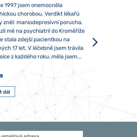
ce 1997 jsem onemocněla
Mojí dcerce byl v
hickou chorobou. Verdikt lékařů
diagnostikován tz
y zněl: maniodepresivní porucha.
První příznaky se
li mě na psychiatrii do Kroměříže
narození, Rozálka 
se stala zdejší pacientkou na
který je u „normál
ých 17 let. V léčebně jsem trávila
Po půl roce života
íce z každého roku, měla jsem...
krmit odstříkaným
a
Pavlína Pešato
t dál
Číst dál