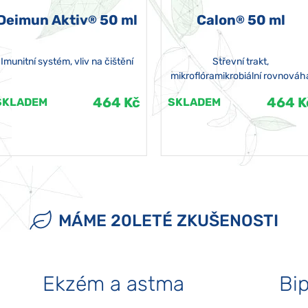
Deimun Aktiv
50 ml
Calon
50 ml
®
®
Imunitní systém, vliv na čištění
Střevní trakt,
mikroflóramikrobiální rovnováh
464 Kč
464 K
SKLADEM
SKLADEM
MÁME 20LETÉ ZKUŠENOSTI
Ekzém a astma
Bip