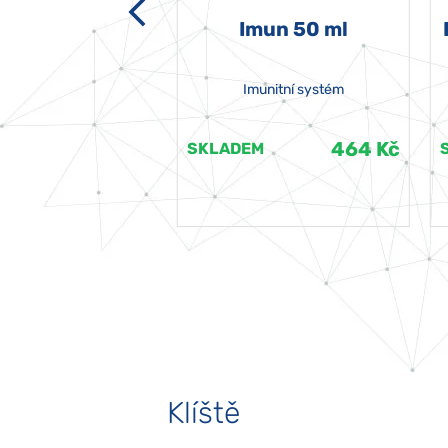
-grata 50 ml
Imun 50 ml
Imunitní systém
464 Kč
464 Kč
EM
SKLADEM
Klíště