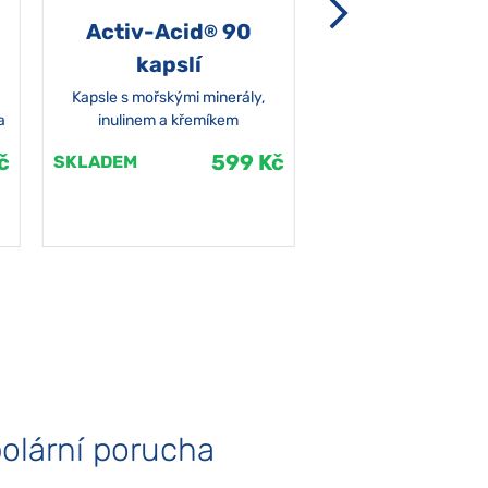
Activ-Acid
90
Non-grata 5
®
kapslí
Kapsle s mořskými minerály,
a
inulinem a křemíkem
č
599 Kč
SKLADEM
SKLADEM
olární porucha
Autismus