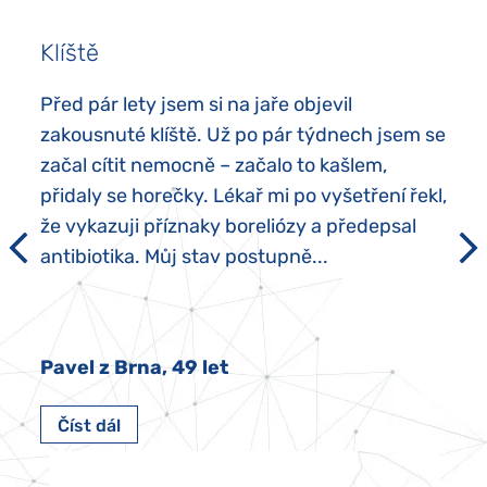
Klíště
Před pár lety jsem si na jaře objevil
zakousnuté klíště. Už po pár týdnech jsem se
začal cítit nemocně – začalo to kašlem,
přidaly se horečky. Lékař mi po vyšetření řekl,
že vykazuji příznaky boreliózy a předepsal
antibiotika. Můj stav postupně...
Pavel z Brna, 49 let
Číst dál