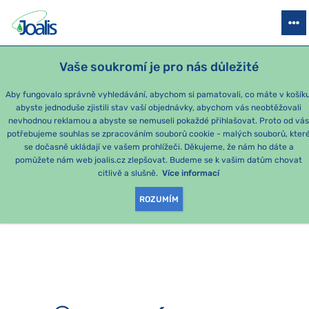
PRODUKTY
PODLE OBTÍŽÍ
SEZÓNNÍ BALÍČKY
PRO DĚTI
PO
Vaše soukromí je pro nás důležité
e-shop Joalis
Aby fungovalo správně vyhledávání, abychom si pamatovali, co máte v košíku
abyste jednoduše zjistili stav vaší objednávky, abychom vás neobtěžovali
nevhodnou reklamou a abyste se nemuseli pokaždé přihlašovat. Proto od vá
potřebujeme souhlas se zpracováním souborů cookie - malých souborů, kter
se dočasně ukládají ve vašem prohlížeči. Děkujeme, že nám ho dáte a
OMLOUVÁME SE, ALE
pomůžete nám web joalis.cz zlepšovat. Budeme se k vašim datům chovat
citlivě a slušně.
Více informací
TATO STRÁNKA
ROZUMÍM
NEEXISTUJE.