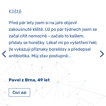
Klíště
Před pár lety jsem si na jaře objevil
zakousnuté klíště. Už po pár týdnech jsem se
začal cítit nemocně – začalo to kašlem,
přidaly se horečky. Lékař mi po vyšetření řekl,
že vykazuji příznaky boreliózy a předepsal
antibiotika. Můj stav postupně...
Pavel z Brna, 49 let
Číst dál