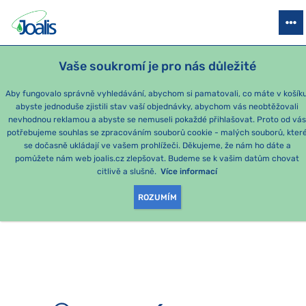
PRODUKTY
PODLE OBTÍŽÍ
SEZÓNNÍ BALÍČKY
PRO DĚTI
PO
Vaše soukromí je pro nás důležité
e-shop Joalis
Aby fungovalo správně vyhledávání, abychom si pamatovali, co máte v košíku
abyste jednoduše zjistili stav vaší objednávky, abychom vás neobtěžovali
nevhodnou reklamou a abyste se nemuseli pokaždé přihlašovat. Proto od vá
potřebujeme souhlas se zpracováním souborů cookie - malých souborů, kter
se dočasně ukládají ve vašem prohlížeči. Děkujeme, že nám ho dáte a
OMLOUVÁME SE, ALE
pomůžete nám web joalis.cz zlepšovat. Budeme se k vašim datům chovat
citlivě a slušně.
Více informací
TATO STRÁNKA
ROZUMÍM
NEEXISTUJE.