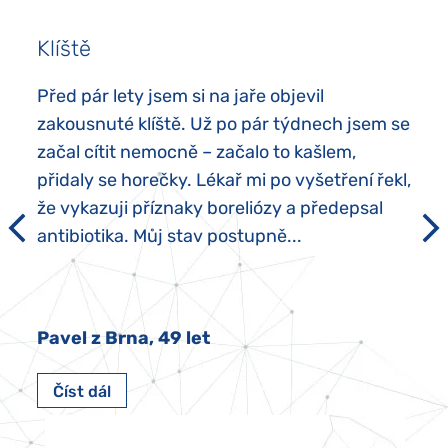
Klíště
Před pár lety jsem si na jaře objevil
zakousnuté klíště. Už po pár týdnech jsem se
začal cítit nemocně – začalo to kašlem,
přidaly se horečky. Lékař mi po vyšetření řekl,
že vykazuji příznaky boreliózy a předepsal
antibiotika. Můj stav postupně...
Pavel z Brna, 49 let
Číst dál