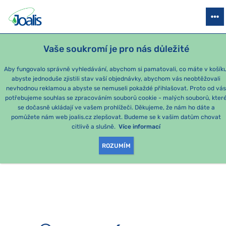
PRODUKTY
PODLE OBTÍŽÍ
SEZÓNNÍ BALÍČKY
PRO DĚTI
PO
Vaše soukromí je pro nás důležité
e-shop Joalis
Aby fungovalo správně vyhledávání, abychom si pamatovali, co máte v košíku
abyste jednoduše zjistili stav vaší objednávky, abychom vás neobtěžovali
nevhodnou reklamou a abyste se nemuseli pokaždé přihlašovat. Proto od vá
potřebujeme souhlas se zpracováním souborů cookie - malých souborů, kter
se dočasně ukládají ve vašem prohlížeči. Děkujeme, že nám ho dáte a
OMLOUVÁME SE, ALE
pomůžete nám web joalis.cz zlepšovat. Budeme se k vašim datům chovat
citlivě a slušně.
Více informací
TATO STRÁNKA
ROZUMÍM
NEEXISTUJE.