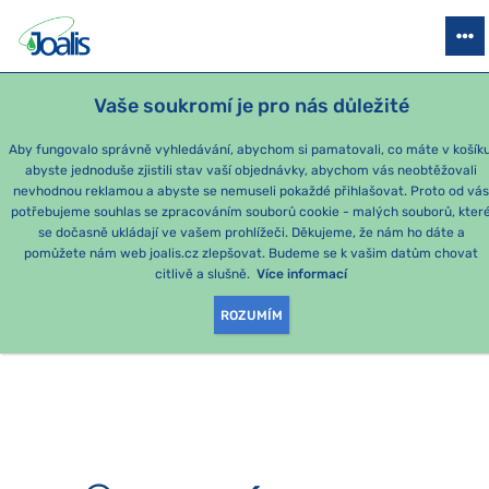
PRODUKTY
PODLE OBTÍŽÍ
SEZÓNNÍ BALÍČKY
PRO DĚTI
PO
Vaše soukromí je pro nás důležité
e-shop Joalis
Aby fungovalo správně vyhledávání, abychom si pamatovali, co máte v košíku
abyste jednoduše zjistili stav vaší objednávky, abychom vás neobtěžovali
nevhodnou reklamou a abyste se nemuseli pokaždé přihlašovat. Proto od vá
potřebujeme souhlas se zpracováním souborů cookie - malých souborů, kter
se dočasně ukládají ve vašem prohlížeči. Děkujeme, že nám ho dáte a
OMLOUVÁME SE, ALE
pomůžete nám web joalis.cz zlepšovat. Budeme se k vašim datům chovat
citlivě a slušně.
Více informací
TATO STRÁNKA
ROZUMÍM
NEEXISTUJE.