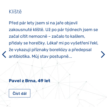
Klíště
Před pár lety jsem si na jaře objevil
zakousnuté klíště. Už po pár týdnech jsem se
začal cítit nemocně – začalo to kašlem,
přidaly se horečky. Lékař mi po vyšetření řekl,
že vykazuji příznaky boreliózy a předepsal
antibiotika. Můj stav postupně...
Pavel z Brna, 49 let
Číst dál