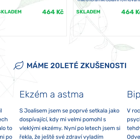
464 Kč
464 K
SKLADEM
SKLADEM
MÁME 20LETÉ ZKUŠENOSTI
Ekzém a astma
Bip
l
S Joalisem jsem se poprvé setkala jako
V ro
ech
dospívající, kdy mi velmi pomohl s
psyc
lo to
vleklými ekzémy. Nyní po letech jsem si
tehd
mi po
řekla, že ještě své zdraví vyladím
Odvez