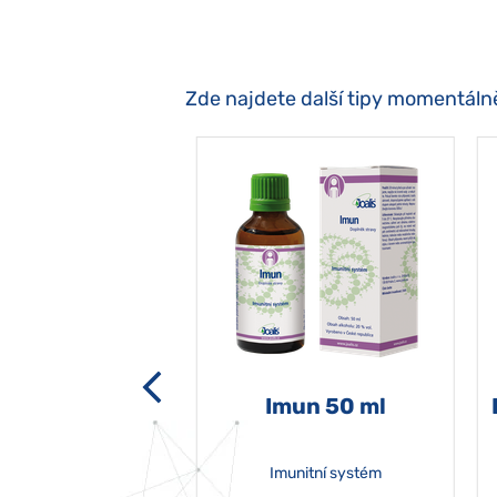
Zde najdete další tipy momentáln
-grata 50 ml
Imun 50 ml
Imunitní systém