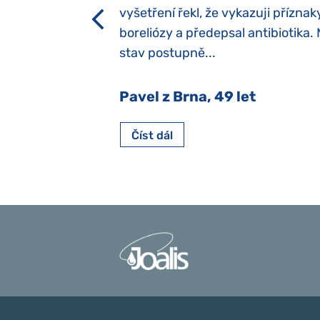
h dětí“ vrozený.
vyšetření řekl, že vykazuji příznak
y jsme ji museli
boreliózy a předepsal antibiotika.
stav postupně...
 Nový Jičín
Pavel z Brna, 49 let
Číst dál