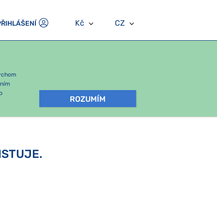
Kč
CZ
PŘIHLÁŠENÍ
bychom
áním
b
ROZUMÍM
ISTUJE.