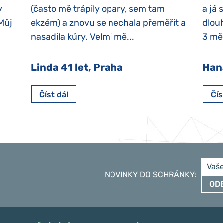
y
(často mě trápily opary, sem tam
a já 
 Můj
ekzém) a znovu se nechala přeměřit a
dlouh
nasadila kúry. Velmi mě...
3 měs
Linda 41 let, Praha
Han
Číst dál
Čís
NOVINKY DO SCHRÁNKY
:
OD