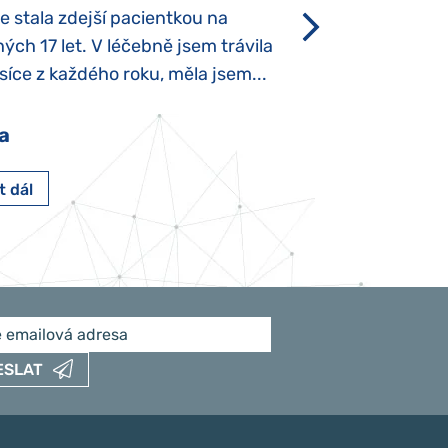
se stala zdejší pacientkou na
který je u „normál
ých 17 let. V léčebně jsem trávila
Po půl roce života
íce z každého roku, měla jsem...
krmit odstříkaným
a
Pavlína Pešato
t dál
Číst dál
ESLAT