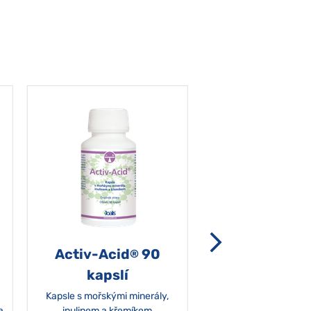
Activ-Acid
90
Non-grata 5
®
kapslí
Kapsle s mořskými minerály,
a
inulinem a křemíkem