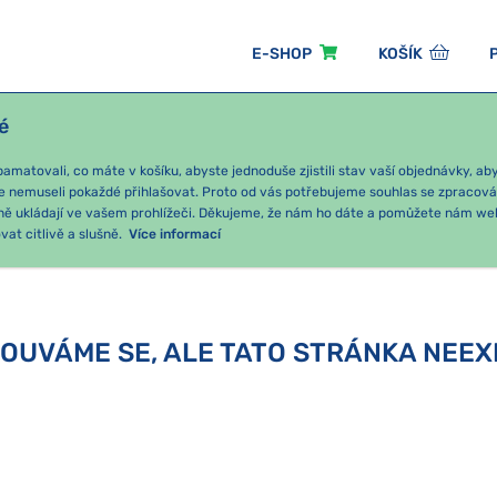
E-SHOP
KOŠÍK
é
ÓNNÍ BALÍČKY
PRO DĚTI
PODLE KATEGORIE
matovali, co máte v košíku, abyste jednoduše zjistili stav vaší objednávky, a
e nemuseli pokaždé přihlašovat. Proto od vás potřebujeme souhlas se zpracov
ně ukládají ve vašem prohlížeči. Děkujeme, že nám ho dáte a pomůžete nám we
at citlivě a slušně.
Více informací
OUVÁME SE, ALE TATO STRÁNKA NEEX