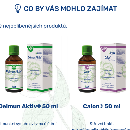
CO BY VÁS MOHLO ZAJÍMAT
ě nejoblíbenějších produktů.
Deimun Aktiv
50 ml
Calon
50 ml
®
®
Imunitní systém, vliv na čištění
Střevní trakt,
mikroflóramikrobiální rovnováh