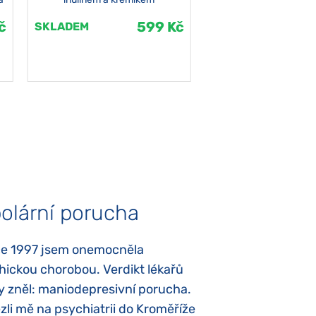
č
599 Kč
SKLADEM
SKLADEM
olární porucha
Autismus
ce 1997 jsem onemocněla
Mojí dcerce byl v
hickou chorobou. Verdikt lékařů
diagnostikován tz
y zněl: maniodepresivní porucha.
První příznaky se
li mě na psychiatrii do Kroměříže
narození, Rozálka 