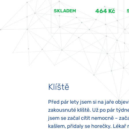
464 Kč
464 Kč
EM
SKLADEM
Klíště
elých třech letech
Před pár lety jsem si na jaře objevi
atypický autismus.
zakousnuté klíště. Už po pár týdn
evily hned po
jsem se začal cítit nemocně – zača
ěla sací reflex,
kašlem, přidaly se horečky. Lékař 