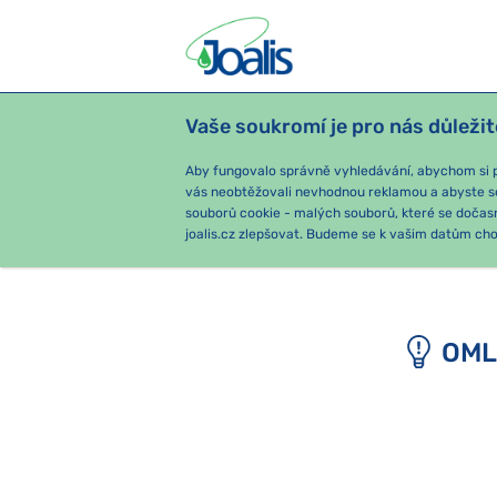
Vaše soukromí je pro nás důležit
PRODUKTY
PODLE OBTÍŽÍ
SEZ
Aby fungovalo správně vyhledávání, abychom si pa
vás neobtěžovali nevhodnou reklamou a abyste s
souborů cookie - malých souborů, které se dočas
e-shop Joalis
joalis.cz zlepšovat. Budeme se k vašim datům chov
OML