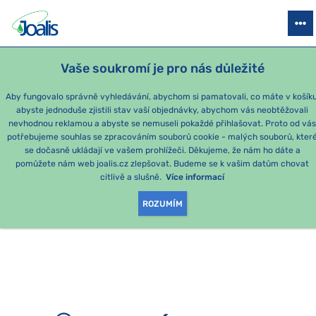
PRODUKTY
PODLE OBTÍŽÍ
SEZÓNNÍ BALÍČKY
PRO DĚTI
PO
Vaše soukromí je pro nás důležité
e-shop Joalis
Aby fungovalo správně vyhledávání, abychom si pamatovali, co máte v košíku
abyste jednoduše zjistili stav vaší objednávky, abychom vás neobtěžovali
nevhodnou reklamou a abyste se nemuseli pokaždé přihlašovat. Proto od vá
potřebujeme souhlas se zpracováním souborů cookie - malých souborů, kter
se dočasně ukládají ve vašem prohlížeči. Děkujeme, že nám ho dáte a
OMLOUVÁME SE, ALE
pomůžete nám web joalis.cz zlepšovat. Budeme se k vašim datům chovat
citlivě a slušně.
Více informací
TATO STRÁNKA
ROZUMÍM
NEEXISTUJE.