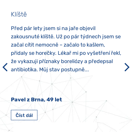
Klíště
Před pár lety jsem si na jaře objevil
zakousnuté klíště. Už po pár týdnech jsem se
začal cítit nemocně – začalo to kašlem,
přidaly se horečky. Lékař mi po vyšetření řekl,
že vykazuji příznaky boreliózy a předepsal
antibiotika. Můj stav postupně...
Pavel z Brna, 49 let
Číst dál