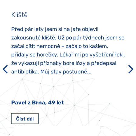
Klíště
Před pár lety jsem si na jaře objevil
zakousnuté klíště. Už po pár týdnech jsem se
začal cítit nemocně – začalo to kašlem,
přidaly se horečky. Lékař mi po vyšetření řekl,
že vykazuji příznaky boreliózy a předepsal
antibiotika. Můj stav postupně...
Pavel z Brna, 49 let
Číst dál