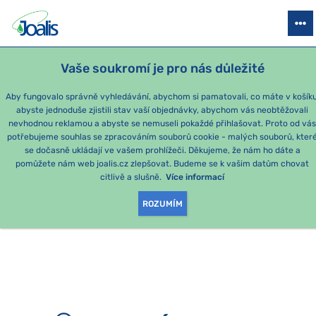
PRODUKTY
PODLE OBTÍŽÍ
SEZÓNNÍ BALÍČKY
PRO DĚTI
PO
Vaše soukromí je pro nás důležité
e-shop Joalis
Aby fungovalo správně vyhledávání, abychom si pamatovali, co máte v košíku
abyste jednoduše zjistili stav vaší objednávky, abychom vás neobtěžovali
nevhodnou reklamou a abyste se nemuseli pokaždé přihlašovat. Proto od vá
potřebujeme souhlas se zpracováním souborů cookie - malých souborů, kter
se dočasně ukládají ve vašem prohlížeči. Děkujeme, že nám ho dáte a
OMLOUVÁME SE, ALE
pomůžete nám web joalis.cz zlepšovat. Budeme se k vašim datům chovat
citlivě a slušně.
Více informací
TATO STRÁNKA
ROZUMÍM
NEEXISTUJE.