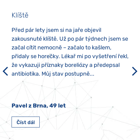
Klíště
Před pár lety jsem si na jaře objevil
zakousnuté klíště. Už po pár týdnech jsem se
začal cítit nemocně – začalo to kašlem,
přidaly se horečky. Lékař mi po vyšetření řekl,
že vykazuji příznaky boreliózy a předepsal
antibiotika. Můj stav postupně...
Pavel z Brna, 49 let
Číst dál