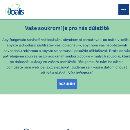
PRODUKTY
PODLE OBTÍŽÍ
SEZÓNNÍ BALÍČKY
PRO DĚTI
PO
Vaše soukromí je pro nás důležité
e-shop Joalis
Aby fungovalo správně vyhledávání, abychom si pamatovali, co máte v košíku
abyste jednoduše zjistili stav vaší objednávky, abychom vás neobtěžovali
nevhodnou reklamou a abyste se nemuseli pokaždé přihlašovat. Proto od vá
potřebujeme souhlas se zpracováním souborů cookie - malých souborů, kter
se dočasně ukládají ve vašem prohlížeči. Děkujeme, že nám ho dáte a
OMLOUVÁME SE, ALE
pomůžete nám web joalis.cz zlepšovat. Budeme se k vašim datům chovat
citlivě a slušně.
Více informací
TATO STRÁNKA
ROZUMÍM
NEEXISTUJE.