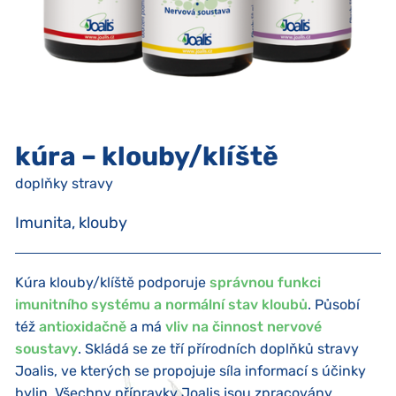
kúra – klouby/klíště
doplňky stravy
Imunita, klouby
Kúra klouby/klíště podporuje
správnou funkci
imunitního systému a normální stav kloubů
. Působí
též
antioxidačně
a má
vliv na činnost nervové
soustavy
. Skládá se ze tří přírodních doplňků stravy
Joalis, ve kterých se propojuje síla informací s účinky
bylin. Všechny přípravky Joalis jsou zpracovány