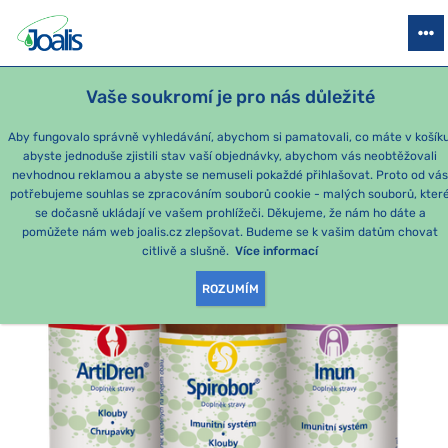
PRODUKTY
PODLE OBTÍŽÍ
SEZÓNNÍ BALÍČKY
PRO DĚTI
PO
Vaše soukromí je pro nás důležité
e-shop Joalis
Podle obtíží
KLOUBY
Klíště
kúra – kloub
Aby fungovalo správně vyhledávání, abychom si pamatovali, co máte v košíku
abyste jednoduše zjistili stav vaší objednávky, abychom vás neobtěžovali
nevhodnou reklamou a abyste se nemuseli pokaždé přihlašovat. Proto od vá
potřebujeme souhlas se zpracováním souborů cookie - malých souborů, kter
se dočasně ukládají ve vašem prohlížeči. Děkujeme, že nám ho dáte a
pomůžete nám web joalis.cz zlepšovat. Budeme se k vašim datům chovat
citlivě a slušně.
Více informací
ROZUMÍM