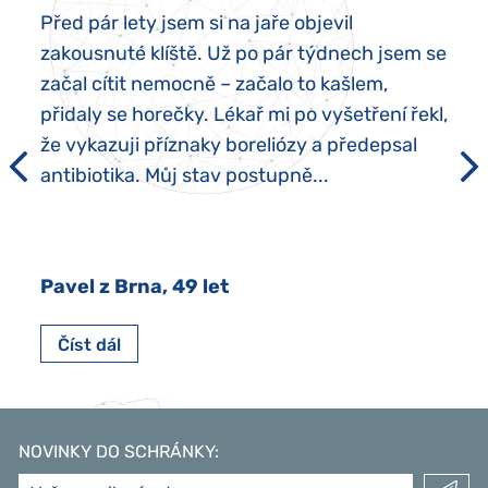
Před pár lety jsem si na jaře objevil
zakousnuté klíště. Už po pár týdnech jsem se
začal cítit nemocně – začalo to kašlem,
přidaly se horečky. Lékař mi po vyšetření řekl,
že vykazuji příznaky boreliózy a předepsal
antibiotika. Můj stav postupně...
Pavel z Brna, 49 let
Číst dál
NOVINKY DO SCHRÁNKY
: