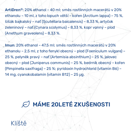
®
ArtiDren
: 20% ethanol – 40 ml; směs rostlinných macerátů v 20%
ethanolu – 10 ml, z toho lopuch větší – kořen (Arctium lappa) – 75 %,
šišák bajkalský – nať (Scutellaria baicalensis) – 8,33 %, artyčok
zeleninový – nať (Cynara scolymus) – 8,33 %, kopr vonný – plod
(Anethum graveolens) – 8,33 %.
Imun
: 20% ethanol – 47,5 ml; směs rostlinných macerátů v 20%
ethanolu – 2,5 ml, z toho fenykl obecný – plod (Foeniculum vulgare) –
25 %, pelyněk pravý – nať (Artemisia absinthium) – 25 %, jalovec
obecný – plod (Juniperus communis) – 25 %, bedrník obecný – kořen
(Pimpinella saxifraga) – 25 %; pyridoxin hydrochlorid (vitamin B6) –
14 mg, cyanokobalamin (vitamin B12) – 25 μg.
2x denně 10 kapek, není-li doporučeno jinak. Pokud berete více
Skladujte při teplotě od 5 do 25 °C. Nevystavujte přímému
Přípravek není vhodný pro děti, těhotné a kojící ženy. Doplněk stravy
přípravků Joalis zároveň, doporučujeme aplikaci s odstupem alespoň
slunečnímu záření ani silnému elektromagnetickému poli (tj. ne
neslouží jako náhrada pestré stravy a nenahrazuje léky předepsané
jedné minuty. Nepřekračujte doporučené denní dávkování.
méně než pět centimetrů od mikrovlnné trouby, lednice, televize
lékařem. Ukládejte mimo dosah dětí. Případný sediment není na
MÁME 20LETÉ ZKUŠENOSTI
Nepoužívejte kovovou lžičku!
nebo mobilního telefonu). Obsah přípravku nesmí přijít do styku s
závadu. V případě alergie na jakoukoliv složku přípravek neužívejte!
kovem nebo aromatickými potravinami.
Klíště