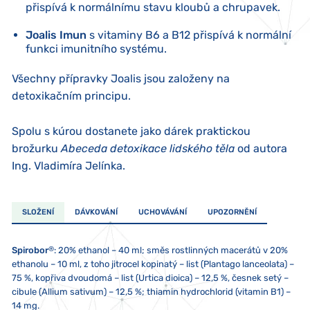
přispívá k normálnímu stavu kloubů a chrupavek.
Joalis Imun
s vitaminy B6 a B12 přispívá k normální
funkci imunitního systému.
Všechny přípravky Joalis jsou založeny na
detoxikačním principu.
Spolu s kúrou dostanete jako dárek praktickou
brožurku
Abeceda detoxikace lidského těla
od autora
Ing. Vladimíra Jelínka.
SLOŽENÍ
DÁVKOVÁNÍ
UCHOVÁVÁNÍ
UPOZORNĚNÍ
®
Spirobor
: 20% ethanol – 40 ml; směs rostlinných macerátů v 20%
ethanolu – 10 ml, z toho jitrocel kopinatý – list (Plantago lanceolata) –
75 %, kopřiva dvoudomá – list (Urtica dioica) – 12,5 %, česnek setý –
cibule (Allium sativum) – 12,5 %; thiamin hydrochlorid (vitamin B1) –
14 mg.