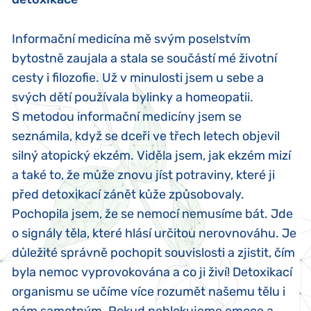
Informační medicína mě svým poselstvím
bytostně zaujala a stala se součástí mé životní
cesty i filozofie. Už v minulosti jsem u sebe a
svých dětí používala bylinky a homeopatii.
S metodou informační medicíny jsem se
seznámila, když se dceři ve třech letech objevil
silný atopický ekzém. Viděla jsem, jak ekzém mizí
a také to, že může znovu jíst potraviny, které ji
před detoxikací zánět kůže způsobovaly.
Pochopila jsem, že se nemocí nemusíme bát. Jde
o signály těla, které hlásí určitou nerovnováhu. Je
důležité správně pochopit souvislosti a zjistit, čím
byla nemoc vyprovokována a co ji živí! Detoxikací
organismu se učíme více rozumět našemu tělu i
nám samotným. Pokud neblokujeme emoce a