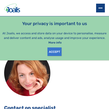
JOALIS CZECH REPUBLIC
PRAHA
BRNO
OSTRAVA
JOALI
Your privacy is important to us
At Joalis, we access and store data on your device to personalise, measure
and deliver content and ads, analyse usage and improve your experience.
BACK
More info
ACCEPT
Contact on specialist