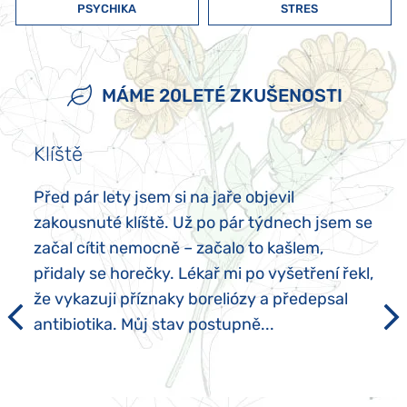
PSYCHIKA
STRES
MÁME 20LETÉ ZKUŠENOSTI
Klíště
Před pár lety jsem si na jaře objevil
zakousnuté klíště. Už po pár týdnech jsem se
začal cítit nemocně – začalo to kašlem,
přidaly se horečky. Lékař mi po vyšetření řekl,
že vykazuji příznaky boreliózy a předepsal
antibiotika. Můj stav postupně...