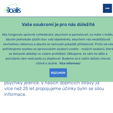
KURZY INFORMAČNÍ METODY JOALIS - Z1
Vaše soukromí je pro nás důležité
PRAHA -
22. září a 7.října
BRNO -
Informační detoxikační
23.září
OSTRAVA -
24.září
Aby fungovalo správně vyhledávání, abychom si pamatovali, co máte v košíku
metoda Joalis
abyste jednoduše zjistili stav vaší objednávky, abychom vás neobtěžovali
nevhodnou reklamou a abyste se nemuseli pokaždé přihlašovat. Proto od vá
potřebujeme souhlas se zpracováním souborů cookie - malých souborů, kter
se dočasně ukládají ve vašem prohlížeči. Děkujeme, že nám ho dáte a
MĚNÍME SVĚT PO KAPKÁCH
pomůžete nám web joalis.cz zlepšovat. Budeme se k vašim datům chovat
citlivě a slušně.
Více informací
Detoxikace přípravky Joalis je řízená očista
ROZUMÍM
organismu, která se zaměřuje na vyladění zdraví i
psychiky jedince. V našich doplňcích stravy již
více než 25 let propojujeme účinky bylin se silou
informace.