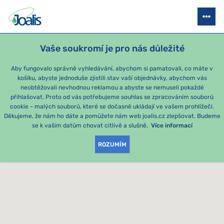
Vaše soukromí je pro nás důležité
CERTIFIKOVANÍ PORADCI
Aby fungovalo správně vyhledávání, abychom si pamatovali, co máte v
košíku, abyste jednoduše zjistili stav vaší objednávky, abychom vás
Najděte si svého poradce. Můžete vyhledávat
neobtěžovali nevhodnou reklamou a abyste se nemuseli pokaždé
přímo v mapě nebo pomoci vyhledání města, kde
přihlašovat. Proto od vás potřebujeme souhlas se zpracováním souborů
cookie - malých souborů, které se dočasně ukládají ve vašem prohlížeči.
se nacházíte, nebo pomocí vyhledávače ve
Děkujeme, že nám ho dáte a pomůžete nám web joalis.cz zlepšovat. Budeme
jmenném seznamu našich poradců.
se k vašim datům chovat citlivě a slušně.
Více informací
ROZUMÍM