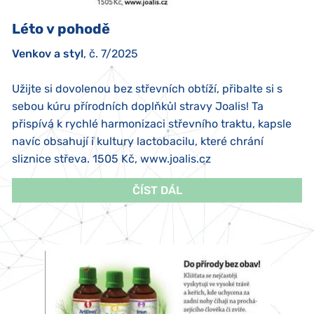
Léto v pohodě
Venkov a styl
, č. 7/2025
Užijte si dovolenou bez střevních obtíží, přibalte si s
sebou kúru přírodních doplňkůl stravy Joalis! Ta
přispívá k rychlé harmonizaci střevního traktu, kapsle
navíc obsahují i kultury lactobacilu, které chrání
sliznice střeva. 1505 Kč, www.joalis.cz
ČÍST DÁL