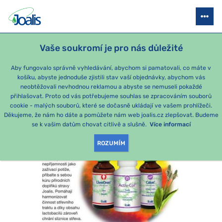
O SPOLEČNOSTI
POLITIKA KVALITY - ISO
NAPSALI O NÁS
Vaše soukromí je pro nás důležité
Aby fungovalo správně vyhledávání, abychom si pamatovali, co máte v
NAPSALI O NÁS
košíku, abyste jednoduše zjistili stav vaší objednávky, abychom vás
neobtěžovali nevhodnou reklamou a abyste se nemuseli pokaždé
přihlašovat. Proto od vás potřebujeme souhlas se zpracováním souborů
cookie - malých souborů, které se dočasně ukládají ve vašem prohlížeči.
Děkujeme, že nám ho dáte a pomůžete nám web joalis.cz zlepšovat. Budeme
se k vašim datům chovat citlivě a slušně.
Více informací
ROZUMÍM