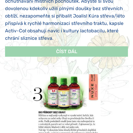
ochutnávání místních pochoutek. Abyste si svou
dovolenou kdekoliv užili plnými doušky bez střevních
obtíží, nezapomeňte si přibalit Joalis! Kúra střeva/léto
přispívá k rychlé harmonizaci střevního traktu, kapsle
Activ-Col obsahují navíc i kultury lactobacilu, které
chrání sliznice střeva.
ČÍST DÁL