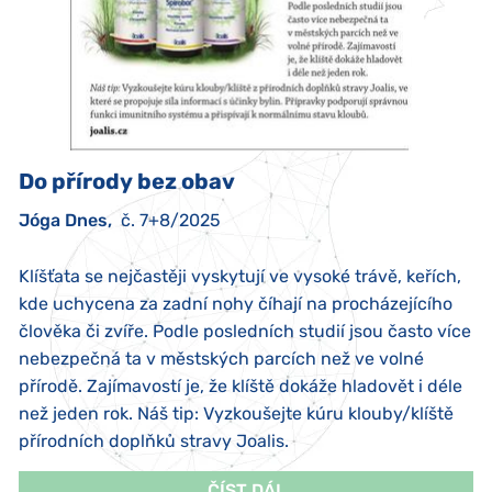
Do přírody bez obav
Jóga Dnes,
č. 7+8/2025
Klíšťata se nejčastěji vyskytují ve vysoké trávě, keřích,
kde uchycena za zadní nohy číhají na procházejícího
člověka či zvíře. Podle posledních studií jsou často více
nebezpečná ta v městských parcích než ve volné
přírodě. Zajímavostí je, že klíště dokáže hladovět i déle
než jeden rok. Náš tip: Vyzkoušejte kúru klouby/klíště
přírodních doplňků stravy Joalis.
ČÍST DÁL