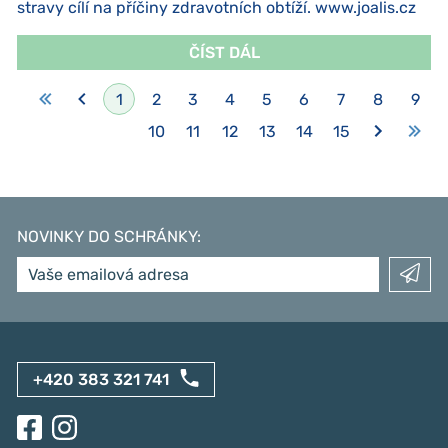
stravy cílí na příčiny zdravotních obtíží. www.joalis.cz
ČÍST DÁL
1
2
3
4
5
6
7
8
9
10
11
12
13
14
15
NOVINKY DO SCHRÁNKY
:
+420 383 321 741