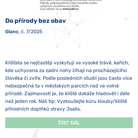
Do přírody bez obav
Glanc
, č. 7/2025
Klíšťata se nejčastěji vyskytují ve vysoké trávě, keřích,
kde uchycena za zadní nohy číhají na procházejícího
člověka či zvíře. Podle posledních studií jsou často více
nebezpečná ta v městských parcích než ve volné
přírodě. Zajímavostí je, že klíště dokáže hladovět i déle
než jeden rok. Náš tip: Vyzkoušejte kúru klouby/klíště
přírodních doplňků stravy Joalis.
ČÍST DÁL