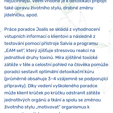
nejúčinnější. Velmi vhodné je k detoxikaci připojit
také úpravu životního stylu, drobné změny
jídelníčku, apod.
Práce poradce Joalis se skládá z vyhodnocení
vstupních informací o klientovi a následně z
testování pomocí přístroje Salvia a programu
„EAM set“, který zjišťuje stresovou reakci na
jednotlivé druhy toxinů. Míra zjištěné toxické
zátěže v těle a celostní pohled na člověka pomůže
poradci sestavit optimální detoxikační kúru
(průměrně obsahuje 3–4 vzájemně se podporující
přípravky). Díky vedení vyškoleného poradce
může klient krůček po krůčku odstranit zátěže
jednotlivých orgánů a tkání a spolu se změnou
životního stylu „motivovat“ organismus k