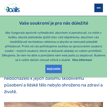
DETOXIKACE A INFORMAČNÍ METODA
JAK SE ZBAVIT TOXINŮ
ČAST
Vaše soukromí je pro nás důležité
Aby fungovalo správně vyhledávání, abychom si pamatovali, co máte v
CO JE TO DETOXIKACE?
košíku, abyste jednoduše zjistili stav vaší objednávky, abychom vás
neobtěžovali nevhodnou reklamou a abyste se nemuseli pokaždé
přihlašovat. Proto od vás potřebujeme souhlas se zpracováním souborů
Detoxikace je proces, který má za cíl čistý
cookie - malých souborů, které se dočasně ukládají ve vašem prohlížeči.
Děkujeme, že nám ho dáte a pomůžete nám web joalis.cz zlepšovat. Budeme
organismus bez nánosů a působení cizorodých
se k vašim datům chovat citlivě a slušně.
Více informací
částic. Metod detoxikace je mnoho. Každá se
ROZUMÍM
snaží vyhledat a vyloučit toxické látky z těla, aby
nedocházelo k jejich dalšímu škodlivému
působení a lidské tělo nebylo ohroženo na zdraví a
životě.