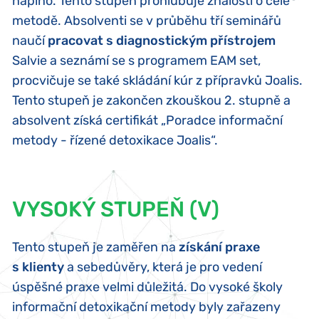
naplno. Tento stupeň prohlubuje znalosti o celé
metodě. Absolventi se v průběhu tří seminářů
naučí
pracovat s diagnostickým přístrojem
Salvie a seznámí se s programem EAM set,
procvičuje se také skládání kúr z přípravků Joalis.
Tento stupeň je zakončen zkouškou 2. stupně a
absolvent získá certifikát „Poradce informační
metody - řízené detoxikace Joalis“.
VYSOKÝ STUPEŇ (V)
Tento stupeň je zaměřen na
získání praxe
s klienty
a sebedůvěry, která je pro vedení
úspěšné praxe velmi důležitá. Do vysoké školy
informační detoxikační metody byly zařazeny