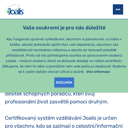
JOALIS AKADEMIE
STAŇTE SE PORADCEM
SEMINÁŘE
AKCE P
Vaše soukromí je pro nás důležité
Aby fungovalo správně vyhledávání, abychom si pamatovali, co máte v
JOALIS AKADEMIE
košíku, abyste jednoduše zjistili stav vaší objednávky, abychom vás
neobtěžovali nevhodnou reklamou a abyste se nemuseli pokaždé
přihlašovat. Proto od vás potřebujeme souhlas se zpracováním souborů
Aby přípravky Joalis dobře fungovaly a aby co
cookie - malých souborů, které se dočasně ukládají ve vašem prohlížeči.
Děkujeme, že nám ho dáte a pomůžete nám web joalis.cz zlepšovat. Budeme
nejvíce lidí našlo tu správnou pomoc, vyvinul tým
se k vašim datům chovat citlivě a slušně.
Více informací
Joalis třístupňový systém vzdělávání a podpory.
ROZUMÍM
Díky tomu může každoročně rozšířit řady o několik
desítek schopných poradců, kteří svůj
profesionální život zasvětili pomoci druhým.
Certifikovaný systém vzdělávání Joalis je určen
pro všechny, kdo se zajímají o celostní/informační