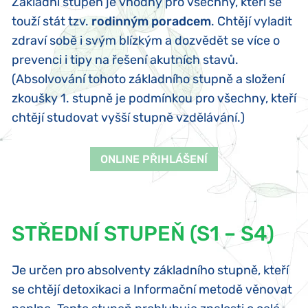
Základní stupeň je vhodný pro všechny, kteří se
touží stát tzv.
rodinným poradcem
. Chtějí vyladit
zdraví sobě i svým blízkým a dozvědět se více o
prevenci i tipy na řešení akutních stavů.
(Absolvování tohoto základního stupně a složení
zkoušky 1. stupně je podmínkou pro všechny, kteří
chtějí studovat vyšší stupně vzdělávání.)
ONLINE PŘIHLÁŠENÍ
STŘEDNÍ STUPEŇ (S1 – S4)
Je určen pro absolventy základního stupně, kteří
se chtějí detoxikaci a Informační metodě věnovat