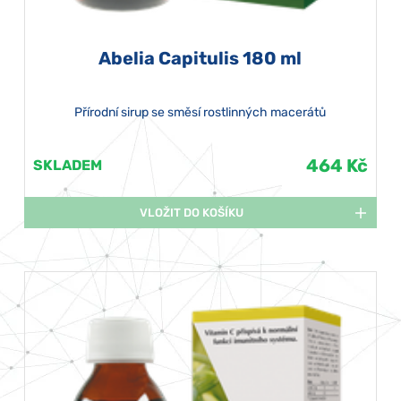
Abelia Capitulis 180 ml
Přírodní sirup se směsí rostlinných macerátů
464 Kč
SKLADEM
VLOŽIT DO KOŠÍKU