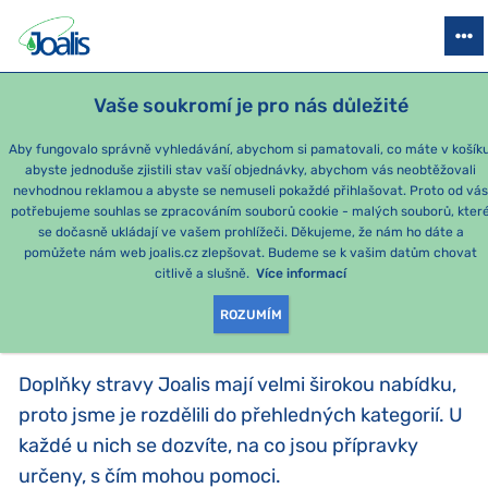
PRODUKTY
PODLE OBTÍŽÍ
SEZÓNNÍ BALÍČKY
PRO DĚTI
PO
Vaše soukromí je pro nás důležité
e-shop Joalis
PODLE KATEGORIE
Aby fungovalo správně vyhledávání, abychom si pamatovali, co máte v košíku
abyste jednoduše zjistili stav vaší objednávky, abychom vás neobtěžovali
Joalis dreny
nevhodnou reklamou a abyste se nemuseli pokaždé přihlašovat. Proto od vá
potřebujeme souhlas se zpracováním souborů cookie - malých souborů, kter
se dočasně ukládají ve vašem prohlížeči. Děkujeme, že nám ho dáte a
PRODUKTY PODLE
pomůžete nám web joalis.cz zlepšovat. Budeme se k vašim datům chovat
citlivě a slušně.
Více informací
KATEGORIE
:
PODLE KATEGORIE
ROZUMÍM
Doplňky stravy Joalis mají velmi širokou nabídku,
proto jsme je rozdělili do přehledných kategorií. U
každé u nich se dozvíte, na co jsou přípravky
určeny, s čím mohou pomoci.