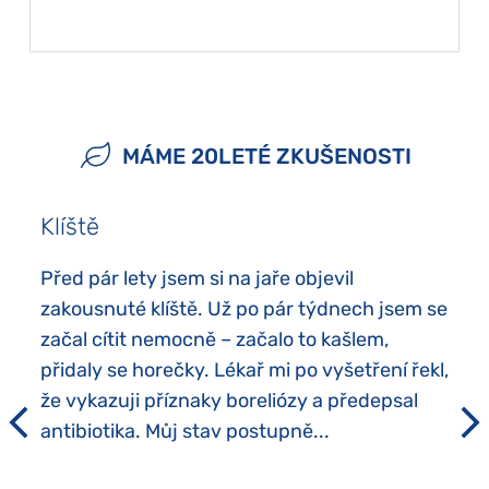
MÁME 20LETÉ ZKUŠENOSTI
Klíště
Před pár lety jsem si na jaře objevil
zakousnuté klíště. Už po pár týdnech jsem se
začal cítit nemocně – začalo to kašlem,
přidaly se horečky. Lékař mi po vyšetření řekl,
že vykazuji příznaky boreliózy a předepsal
antibiotika. Můj stav postupně...