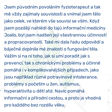
Jsem původním povoláním fyzioterapeut a tak
mě vždy zajímaly souvislosti a vnímal jsem tělo
jako celek, ve kterém vše souvisí se vším. Když
jsem později nahlédl do tajů informační medicíny
Joalis, byl jsem nadšen její všestrannou účinností
a propracovaností. Také mi dala řadu odpovědí a
báječně doplnila mé znalosti o fungování těla.
Vážím si na ní toho, jak si umí poradit jak s
prevencí, tak s chronickými problémy a účinně
pomáhá i v komplikovanějších případech, jako
jsou například různé potravinové intolerance,
problémy s početím u žen, autismus,
hyperaktivita u dětí atd. Navíc pomáhá
informační a přírodní cestou, a proto je vhodná
pro každého bez rozdílu věku.