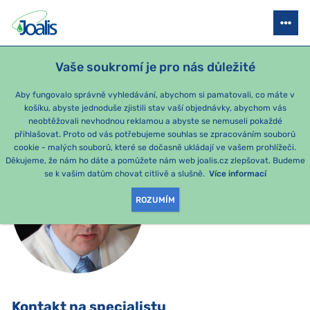
JOALIS ČR
PRAHA
BRNO
OSTRAVA
ZAHRANIČNÍ ZASTOU
Vaše soukromí je pro nás důležité
Aby fungovalo správně vyhledávání, abychom si pamatovali, co máte v
košíku, abyste jednoduše zjistili stav vaší objednávky, abychom vás
ZPĚT
neobtěžovali nevhodnou reklamou a abyste se nemuseli pokaždé
přihlašovat. Proto od vás potřebujeme souhlas se zpracováním souborů
cookie - malých souborů, které se dočasně ukládají ve vašem prohlížeči.
Děkujeme, že nám ho dáte a pomůžete nám web joalis.cz zlepšovat. Budeme
se k vašim datům chovat citlivě a slušně.
Více informací
ROZUMÍM
Kontakt na specialistu