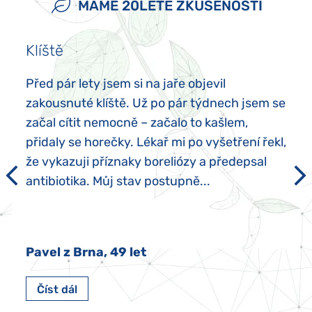
MÁME 20LETÉ ZKUŠENOSTI
Klíště
Před pár lety jsem si na jaře objevil
zakousnuté klíště. Už po pár týdnech jsem se
začal cítit nemocně – začalo to kašlem,
přidaly se horečky. Lékař mi po vyšetření řekl,
že vykazuji příznaky boreliózy a předepsal
antibiotika. Můj stav postupně...
Pavel z Brna, 49 let
Číst dál