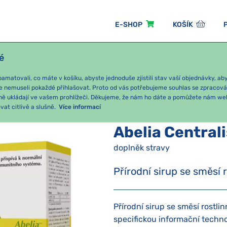
E-SHOP
KOŠÍK
é
ÓNNÍ BALÍČKY
PRO DĚTI
PODLE KATEGORIE
matovali, co máte v košíku, abyste jednoduše zjistili stav vaší objednávky, a
e nemuseli pokaždé přihlašovat. Proto od vás potřebujeme souhlas se zpracov
ně ukládají ve vašem prohlížeči. Děkujeme, že nám ho dáte a pomůžete nám we
Joalis komplexy
Abelia Centralis 180 ml
at citlivě a slušně.
Více informací
Abelia Centrali
doplněk stravy
Přírodní sirup se směsí
Přírodní sirup se směsí rostl
specifickou informační techno