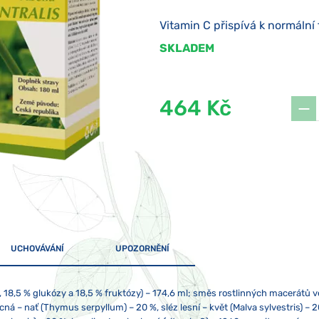
Vitamin C přispívá k normální
SKLADEM
464 Kč
UCHOVÁVÁNÍ
UPOZORNĚNÍ
, 18,5 % glukózy a 18,5 % fruktózy) – 174,6 ml; směs rostlinných macerátů v
cná – nať (Thymus serpyllum) – 20 %, sléz lesní – květ (Malva sylvestris) – 