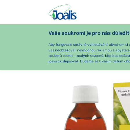
Vaše soukromí je pro nás důležit
PRODUKTY
PODLE OBTÍŽÍ
SEZ
Aby fungovalo správně vyhledávání, abychom si pa
vás neobtěžovali nevhodnou reklamou a abyste s
souborů cookie - malých souborů, které se dočas
e-shop Joalis
PODLE KATEGORIE
joalis.cz zlepšovat. Budeme se k vašim datům chov