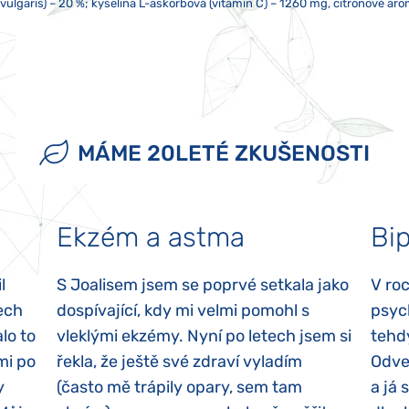
 vulgaris) – 20 %; kyselina L-askorbová (vitamin C) – 1260 mg, citronové a
nně 5 ml, dospělí 2–3x denně 5 ml. K dávkování použijte přiloženou lžičku, 
 by neměl být vystaven přímému slunečnímu záření ani silnému elektromagnet
jícím ženám. Není určeno jako náhrada pestré a vyvážené stravy. Nepřekra
 a po užití sirupu nejíst, nepít čaj, kávu ani jiné aromatizované nápoje, ne
nné trouby, lednice, televize, mobilního telefonu apod. Po odebrání potře
 lžičku. Pokud užíváte současně více přípravků Joalis, je nutné mezi užit
MÁME 20LETÉ ZKUŠENOSTI
Ekzém a astma
Bip
l
S Joalisem jsem se poprvé setkala jako
V ro
ech
dospívající, kdy mi velmi pomohl s
psyc
lo to
vleklými ekzémy. Nyní po letech jsem si
tehd
mi po
řekla, že ještě své zdraví vyladím
Odvez
y
(často mě trápily opary, sem tam
a já 