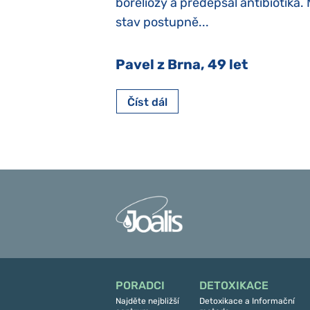
y jsme ji museli
boreliózy a předepsal antibiotika.
stav postupně...
 Nový Jičín
Pavel z Brna, 49 let
Číst dál
PORADCI
DETOXIKACE
Najděte nejbližší
Detoxikace a Informační