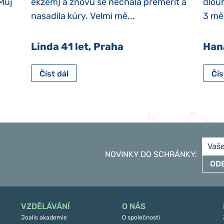
 Můj
ekzém) a znovu se nechala přeměřit a
dlouh
nasadila kúry. Velmi mě...
3 měs
Linda 41 let, Praha
Han
Číst dál
Čís
NOVINKY DO SCHRÁNKY
:
OD
VZDĚLÁVÁNÍ
O NÁS
Joalis akademie
O společnosti