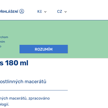
Kč
CZ
PŘIHLÁŠENÍ
bychom
áním
b
ROZUMÍM
s 180 ml
 rostlinných macerátů
inných macerátů, zpracováno
logií.