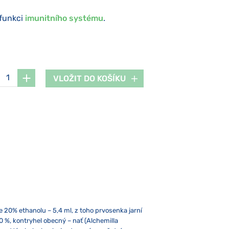
 funkci
imunitního systému
.
VLOŽIT DO KOŠÍKU
e 20% ethanolu – 5,4 ml, z toho prvosenka jarní
20 %, kontryhel obecný – nať (Alchemilla