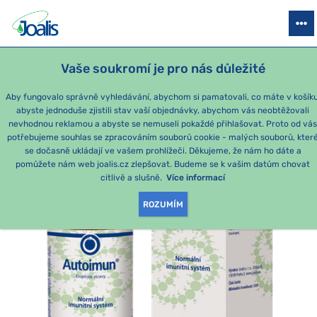
PRODUKTY
PODLE OBTÍŽÍ
SEZÓNNÍ BALÍČKY
PRO DĚTI
PO
Vaše soukromí je pro nás důležité
e-shop Joalis
PODLE KATEGORIE
Joalis emoce
Autoimun
®
5
Aby fungovalo správně vyhledávání, abychom si pamatovali, co máte v košíku
abyste jednoduše zjistili stav vaší objednávky, abychom vás neobtěžovali
nevhodnou reklamou a abyste se nemuseli pokaždé přihlašovat. Proto od vá
potřebujeme souhlas se zpracováním souborů cookie - malých souborů, kter
se dočasně ukládají ve vašem prohlížeči. Děkujeme, že nám ho dáte a
pomůžete nám web joalis.cz zlepšovat. Budeme se k vašim datům chovat
citlivě a slušně.
Více informací
ROZUMÍM