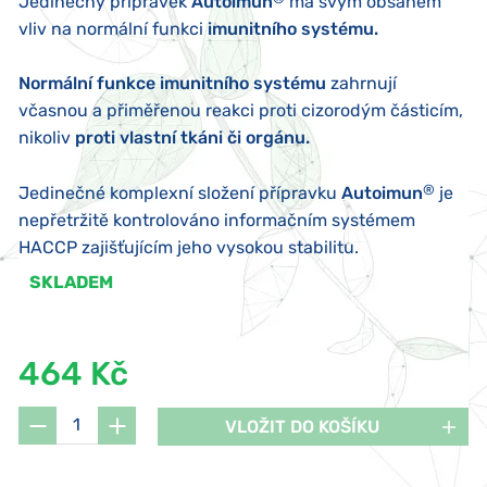
Jedinečný přípravek
Autoimun
má svým obsahem
vliv na normální funkci
imunitního systému.
Normální funkce imunitního systému
zahrnují
včasnou a přiměřenou reakci proti cizorodým částicím,
nikoliv
proti vlastní tkáni či orgánu.
®
Jedinečné komplexní složení přípravku
Autoimun
je
nepřetržitě kontrolováno informačním systémem
HACCP zajišťujícím jeho vysokou stabilitu.
SKLADEM
464 Kč
VLOŽIT DO KOŠÍKU