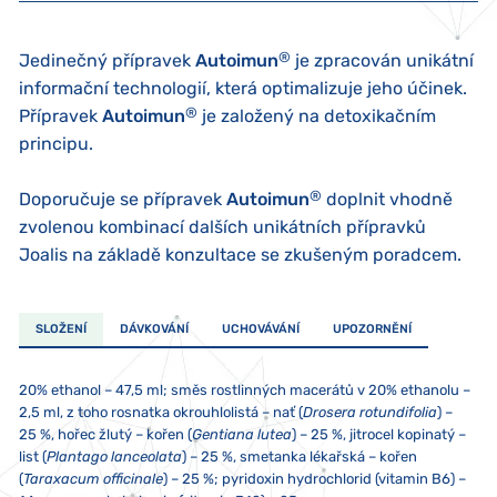
®
Jedinečný přípravek
Autoimun
je zpracován unikátní
informační technologií, která optimalizuje jeho účinek.
®
Přípravek
Autoimun
je založený na detoxikačním
principu.
®
Doporučuje se přípravek
Autoimun
doplnit vhodně
zvolenou kombinací dalších unikátních přípravků
Joalis na základě konzultace se zkušeným poradcem.
SLOŽENÍ
DÁVKOVÁNÍ
UCHOVÁVÁNÍ
UPOZORNĚNÍ
20% ethanol – 47,5 ml; směs rostlinných macerátů v 20% ethanolu –
2,5 ml, z toho rosnatka okrouhlolistá – nať (
Drosera rotundifolia
) –
25 %, hořec žlutý – kořen (
Gentiana lutea
) – 25 %, jitrocel kopinatý –
list (
Plantago lanceolata
) – 25 %, smetanka lékařská – kořen
(
Taraxacum officinale
) – 25 %; pyridoxin hydrochlorid (vitamin B6) –