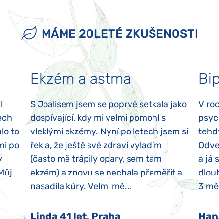
MÁME 20LETÉ ZKUŠENOSTI
Ekzém a astma
Bip
l
S Joalisem jsem se poprvé setkala jako
V ro
ech
dospívající, kdy mi velmi pomohl s
psyc
lo to
vleklými ekzémy. Nyní po letech jsem si
tehd
mi po
řekla, že ještě své zdraví vyladím
Odvez
y
(často mě trápily opary, sem tam
a já 
 Můj
ekzém) a znovu se nechala přeměřit a
dlouh
nasadila kúry. Velmi mě...
3 měs
Linda 41 let, Praha
Han