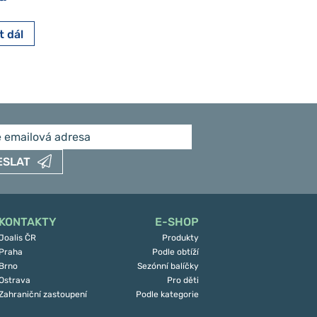
t dál
Číst dál
ESLAT
KONTAKTY
E-SHOP
Joalis ČR
Produkty
Praha
Podle obtíží
Brno
Sezónní balíčky
Ostrava
Pro děti
Zahraniční zastoupení
Podle kategorie