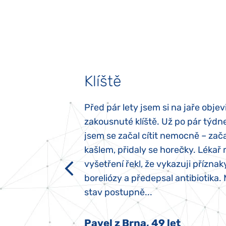
Klíště
elých třech letech
Před pár lety jsem si na jaře objevi
atypický autismus.
zakousnuté klíště. Už po pár týdn
evily hned po
jsem se začal cítit nemocně – zača
ěla sací reflex,
kašlem, přidaly se horečky. Lékař 
h dětí“ vrozený.
vyšetření řekl, že vykazuji příznak
y jsme ji museli
boreliózy a předepsal antibiotika.
stav postupně...
 Nový Jičín
Pavel z Brna, 49 let