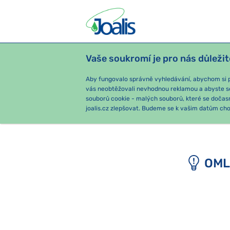
Vaše soukromí je pro nás důležit
PRODUKTY
PODLE OBTÍŽÍ
SEZ
Aby fungovalo správně vyhledávání, abychom si pa
vás neobtěžovali nevhodnou reklamou a abyste s
souborů cookie - malých souborů, které se dočas
joalis.cz zlepšovat. Budeme se k vašim datům chov
OML