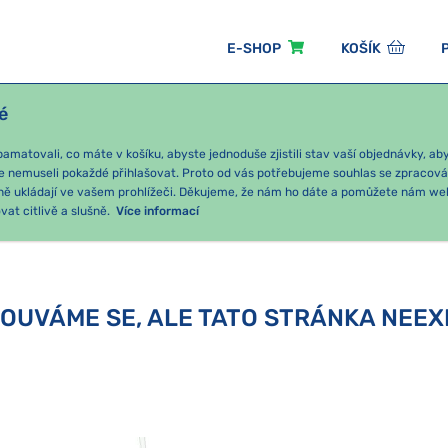
E-SHOP
KOŠÍK
é
ÓNNÍ BALÍČKY
PRO DĚTI
PODLE KATEGORIE
matovali, co máte v košíku, abyste jednoduše zjistili stav vaší objednávky, a
e nemuseli pokaždé přihlašovat. Proto od vás potřebujeme souhlas se zpracov
ně ukládají ve vašem prohlížeči. Děkujeme, že nám ho dáte a pomůžete nám we
at citlivě a slušně.
Více informací
OUVÁME SE, ALE TATO STRÁNKA NEEX