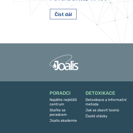
Číst dál
PORADCI
DETOXIKACE
Najděte nejbližší
Detoxikace a Informační
centrum
metoda
Staňte se
Jak se zbavit toxinů
poradcem
Časté otázky
Joalis akademie