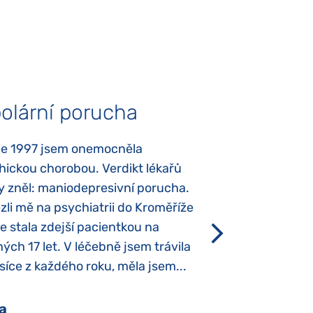
olární porucha
Autismus
ce 1997 jsem onemocněla
Mojí dcerce byl v
hickou chorobou. Verdikt lékařů
diagnostikován tz
y zněl: maniodepresivní porucha.
První příznaky se
li mě na psychiatrii do Kroměříže
narození, Rozálka 
se stala zdejší pacientkou na
který je u „normál
ých 17 let. V léčebně jsem trávila
Po půl roce života
íce z každého roku, měla jsem...
krmit odstříkaným
a
Pavlína Pešato