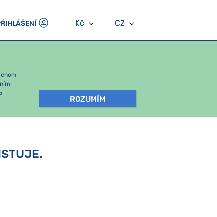
Kč
CZ
PŘIHLÁŠENÍ
bychom
áním
b
ROZUMÍM
ISTUJE.