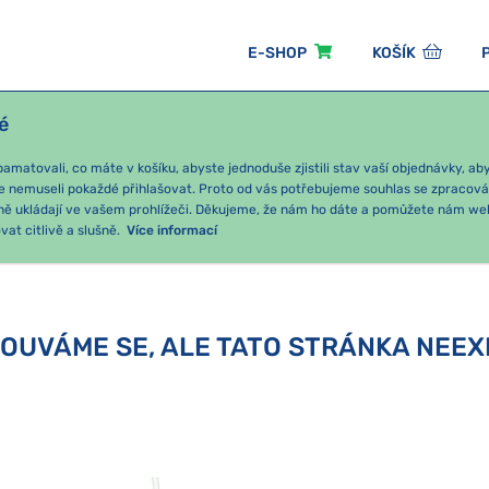
E-SHOP
KOŠÍK
é
ÓNNÍ BALÍČKY
PRO DĚTI
PODLE KATEGORIE
matovali, co máte v košíku, abyste jednoduše zjistili stav vaší objednávky, a
e nemuseli pokaždé přihlašovat. Proto od vás potřebujeme souhlas se zpracov
ně ukládají ve vašem prohlížeči. Děkujeme, že nám ho dáte a pomůžete nám we
at citlivě a slušně.
Více informací
OUVÁME SE, ALE TATO STRÁNKA NEEX