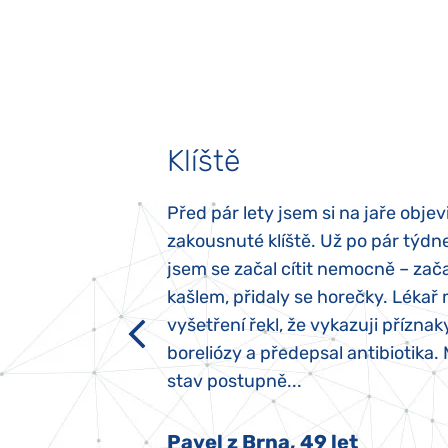
Klíště
elých třech letech
Před pár lety jsem si na jaře objevi
atypický autismus.
zakousnuté klíště. Už po pár týdn
evily hned po
jsem se začal cítit nemocně – zača
ěla sací reflex,
kašlem, přidaly se horečky. Lékař 
h dětí“ vrozený.
vyšetření řekl, že vykazuji příznak
y jsme ji museli
boreliózy a předepsal antibiotika.
stav postupně...
 Nový Jičín
Pavel z Brna, 49 let