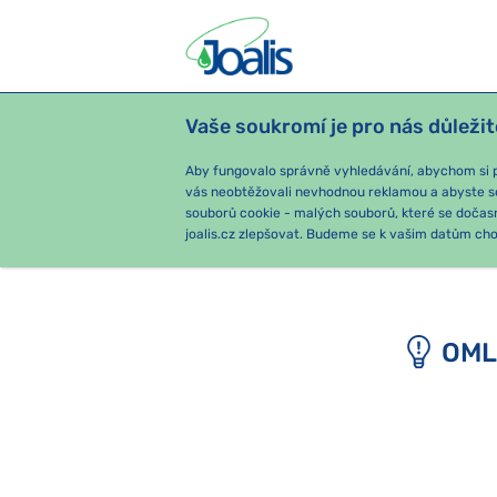
Vaše soukromí je pro nás důležit
PRODUKTY
PODLE OBTÍŽÍ
SEZ
Aby fungovalo správně vyhledávání, abychom si pa
vás neobtěžovali nevhodnou reklamou a abyste s
souborů cookie - malých souborů, které se dočas
joalis.cz zlepšovat. Budeme se k vašim datům chov
OML