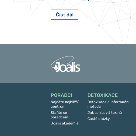
Číst dál
PORADCI
DETOXIKACE
Najděte nejbližší
Detoxikace a Informační
centrum
metoda
Staňte se
Jak se zbavit toxinů
poradcem
Časté otázky
Joalis akademie