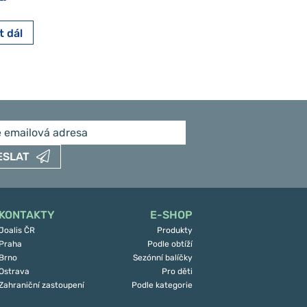
t dál
Číst dál
ESLAT
KONTAKTY
E-SHOP
Joalis ČR
Produkty
Praha
Podle obtíží
Brno
Sezónní balíčky
Ostrava
Pro děti
Zahraniční zastoupení
Podle kategorie