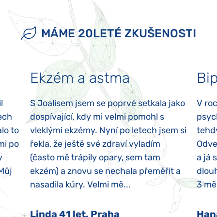
MÁME 20LETÉ ZKUŠENOSTI
Ekzém a astma
Bip
l
S Joalisem jsem se poprvé setkala jako
V ro
ech
dospívající, kdy mi velmi pomohl s
psyc
lo to
vleklými ekzémy. Nyní po letech jsem si
tehd
mi po
řekla, že ještě své zdraví vyladím
Odvez
y
(často mě trápily opary, sem tam
a já 
 Můj
ekzém) a znovu se nechala přeměřit a
dlouh
nasadila kúry. Velmi mě...
3 měs
Linda 41 let, Praha
Han