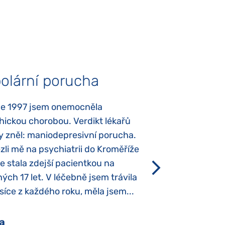
olární porucha
Autismus
ce 1997 jsem onemocněla
Mojí dcerce byl v
hickou chorobou. Verdikt lékařů
diagnostikován tz
y zněl: maniodepresivní porucha.
První příznaky se
li mě na psychiatrii do Kroměříže
narození, Rozálka 
se stala zdejší pacientkou na
který je u „normál
ých 17 let. V léčebně jsem trávila
Po půl roce života
íce z každého roku, měla jsem...
krmit odstříkaným
a
Pavlína Pešato