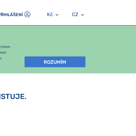
Kč
CZ
PŘIHLÁŠENÍ
bychom
áním
b
ROZUMÍM
ISTUJE.