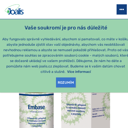
PRODUKTY
PODLE OBTÍŽÍ
SEZÓNNÍ BALÍČKY
PRO DĚTI
PO
Vaše soukromí je pro nás důležité
e-shop Joalis
PODLE KATEGORIE
Joalis emoce
Embase 50 
Aby fungovalo správně vyhledávání, abychom si pamatovali, co máte v košíku
abyste jednoduše zjistili stav vaší objednávky, abychom vás neobtěžovali
nevhodnou reklamou a abyste se nemuseli pokaždé přihlašovat. Proto od vá
potřebujeme souhlas se zpracováním souborů cookie - malých souborů, kter
se dočasně ukládají ve vašem prohlížeči. Děkujeme, že nám ho dáte a
pomůžete nám web joalis.cz zlepšovat. Budeme se k vašim datům chovat
citlivě a slušně.
Více informací
ROZUMÍM