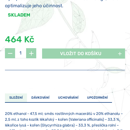
optimalizuje jeho účinnost.
SKLADEM
464 Kč
VLOŽIT DO KOŠÍKU
SLOŽENÍ
DÁVKOVÁNÍ
UCHOVÁVÁNÍ
UPOZORNĚNÍ
20% ethanol - 47,5 ml; směs rostlinných macerátů v 20% ethanolu –
2,5 ml, z toho kozlík lékařský – kořen (Valeriana officinalis) – 33,3 %,
lékořice lysá – kořen (Glycyrrhiza glabra) – 33,3 %, přeslička rolní –