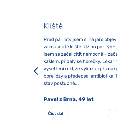
Klíště
elých třech letech
Před pár lety jsem si na jaře objevi
atypický autismus.
zakousnuté klíště. Už po pár týdn
evily hned po
jsem se začal cítit nemocně – zača
ěla sací reflex,
kašlem, přidaly se horečky. Lékař 
h dětí“ vrozený.
vyšetření řekl, že vykazuji příznak
y jsme ji museli
boreliózy a předepsal antibiotika.
stav postupně...
 Nový Jičín
Pavel z Brna, 49 let
Číst dál