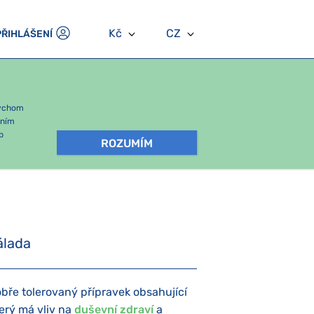
Kč
CZ
PŘIHLÁŠENÍ
bychom
áním
b
ROZUMÍM
álada
obře tolerovaný přípravek obsahující
erý má vliv na
duševní zdraví
a