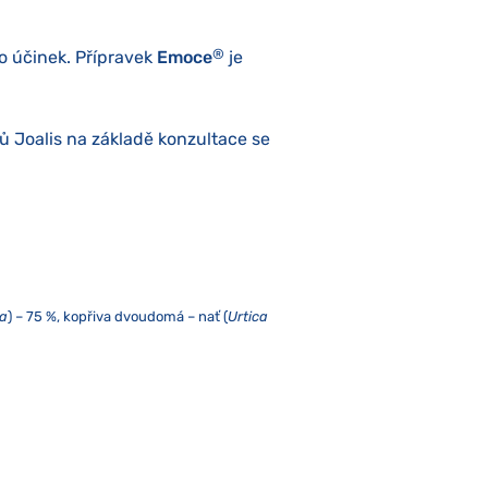
®
ho účinek. Přípravek
Emoce
je
ů Joalis na základě konzultace se
ta
) – 75 %, kopřiva dvoudomá – nať (
Urtica
pem alespoň jedné minuty. Nepřekračujte
ne méně než pět centimetrů od mikrovlnné
 kojící ženy. Doplněk stravy neslouží jako
avinami.
du. V případě alergie na jakoukoliv složku
®
avku
Emoce
.