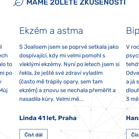
MÁME 20LETÉ ZKUŠENOSTI
Ekzém a astma
Bip
l
S Joalisem jsem se poprvé setkala jako
V ro
ech
dospívající, kdy mi velmi pomohl s
psyc
lo to
vleklými ekzémy. Nyní po letech jsem si
tehd
mi po
řekla, že ještě své zdraví vyladím
Odvez
y
(často mě trápily opary, sem tam
a já 
 Můj
ekzém) a znovu se nechala přeměřit a
dlouh
nasadila kúry. Velmi mě...
3 měs
Linda 41 let, Praha
Han
Číst dál
Čís