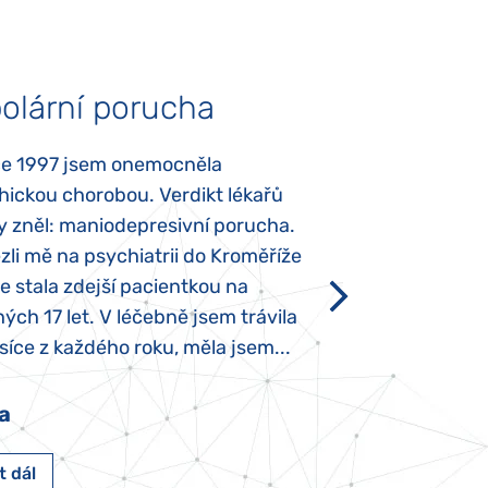
olární porucha
Autismus
ce 1997 jsem onemocněla
Mojí dcerce byl v
hickou chorobou. Verdikt lékařů
diagnostikován tz
y zněl: maniodepresivní porucha.
První příznaky se
li mě na psychiatrii do Kroměříže
narození, Rozálka 
se stala zdejší pacientkou na
který je u „normál
ých 17 let. V léčebně jsem trávila
Po půl roce života
íce z každého roku, měla jsem...
krmit odstříkaným
a
Pavlína Pešato
t dál
Číst dál