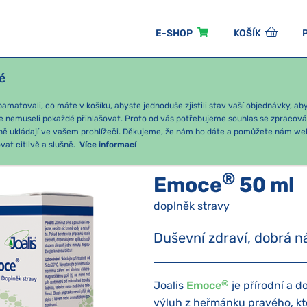
E-SHOP
KOŠÍK
é
ÓNNÍ BALÍČKY
PRO DĚTI
PODLE KATEGORIE
matovali, co máte v košíku, abyste jednoduše zjistili stav vaší objednávky, a
e nemuseli pokaždé přihlašovat. Proto od vás potřebujeme souhlas se zpracov
ně ukládají ve vašem prohlížeči. Děkujeme, že nám ho dáte a pomůžete nám we
Joalis emoce
Emoce
®
50 ml
at citlivě a slušně.
Více informací
®
Emoce
50 ml
doplněk stravy
Duševní zdraví, dobrá n
®
Joalis
Emoce
je přírodní a d
výluh z heřmánku pravého, kt