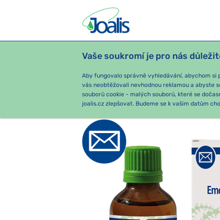
Vaše soukromí je pro nás důležit
PRODUKTY
PODLE OBTÍŽÍ
SEZ
Aby fungovalo správně vyhledávání, abychom si pa
vás neobtěžovali nevhodnou reklamou a abyste s
souborů cookie - malých souborů, které se dočas
e-shop Joalis
PODLE KATEGORIE
joalis.cz zlepšovat. Budeme se k vašim datům chov