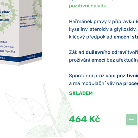
pozitivní náladu
.
Heřmánek pravý v přípravku
kyseliny, steroidy a glykosidy,
klíčový předpoklad
emoční sta
Základ
duševního zdraví
tvoř
prožívání
emocí
bez afektuáln
Spontánní prožívání
pozitivn
a má modulační vliv na
proce
SKLADEM
464 Kč