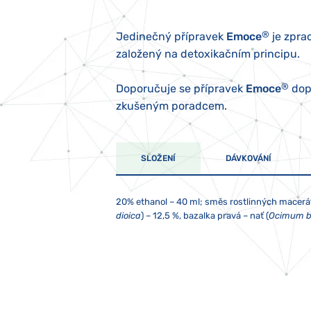
®
Jedinečný přípravek
Emoce
je zpra
založený na detoxikačním principu.
®
Doporučuje se přípravek
Emoce
dop
zkušeným poradcem.
SLOŽENÍ
DÁVKOVÁNÍ
20% ethanol – 40 ml; směs rostlinných macerát
dioica
) – 12,5 %, bazalka pravá – nať (
Ocimum b
®
2x denně 10 kapek, není-li doporučeno jinak. 
Skladujte při teplotě od 5 do 25 °C. Nevystav
Užívání přípravku
Emoce
nenahrazuje uznávan
doporučené denní dávkování. Nepoužívejte kov
trouby, lednice, televize nebo mobilního telef
náhrada pestré stravy a nenahrazuje léky před
přípravek neužívejte!
Vhodná a přiměřená tělesná aktivita a dodržová