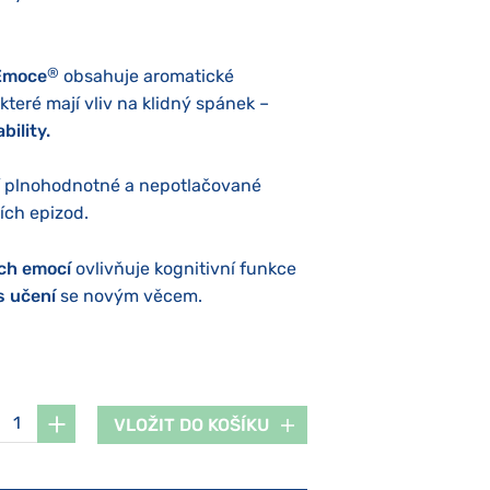
®
Emoce
obsahuje aromatické
 které mají vliv na klidný spánek –
bility.
í plnohodnotné a nepotlačované
ích epizod.
ích emocí
ovlivňuje kognitivní funkce
s učení
se novým věcem.
VLOŽIT DO KOŠÍKU