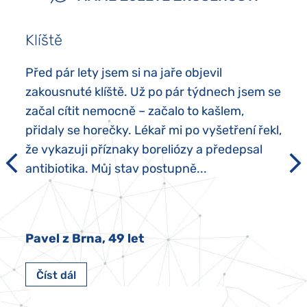
kovem nebo aromatickými potravinami.
Klíště
Před pár lety jsem si na jaře objevil
zakousnuté klíště. Už po pár týdnech jsem se
začal cítit nemocně – začalo to kašlem,
přidaly se horečky. Lékař mi po vyšetření řekl,
že vykazuji příznaky boreliózy a předepsal
antibiotika. Můj stav postupně...
Pavel z Brna, 49 let
Číst dál