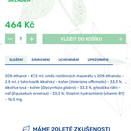
SKLADEM
464 Kč
VLOŽIT DO KOŠÍKU
SLOŽENÍ
DÁVKOVÁNÍ
UCHOVÁVÁNÍ
UPOZORNĚNÍ
20% ethanol – 47,5 ml; směs rostlinných macerátů v 20% ethanolu –
2,5 ml, z toho kozlík lékařský – kořen (
Valeriana officinalis
) – 33,3 %,
lékořice lysá – kořen (
Glycyrrhiza glabra
) – 33,3 %, přeslička rolní –
nať (
Equisetum arvense
) – 33,3 %; thiamin hydrochlorid (vitamin B1)
– 16,5 mg.
2x denně 10 kapek, není-li doporučeno jinak. Pokud berete více
Skladujte při teplotě od 5 do 25 °C. Nevystavujte přímému
Přípravek není vhodný pro děti, těhotné a kojící ženy. Doplněk stravy
přípravků Joalis zároveň, doporučujeme aplikaci s odstupem alespoň
slunečnímu záření ani silnému elektromagnetickému poli (tj. ne
neslouží jako náhrada pestré stravy a nenahrazuje léky předepsané
jedné minuty. Nepřekračujte doporučené denní dávkování.
méně než pět centimetrů od mikrovlnné trouby, lednice, televize
lékařem. Ukládejte mimo dosah dětí. Případný sediment není na
MÁME 20LETÉ ZKUŠENOSTI
Nepoužívejte kovovou lžičku!
nebo mobilního telefonu). Obsah přípravku nesmí přijít do styku s
závadu. V případě alergie na jakoukoliv složku přípravek neužívejte!