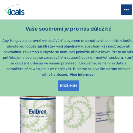
PRODUKTY
PODLE OBTÍŽÍ
SEZÓNNÍ BALÍČKY
PRO DĚTI
PO
Vaše soukromí je pro nás důležité
e-shop Joalis
PODLE KATEGORIE
Joalis emoce
EviDren 50 
Aby fungovalo správně vyhledávání, abychom si pamatovali, co máte v košíku
abyste jednoduše zjistili stav vaší objednávky, abychom vás neobtěžovali
nevhodnou reklamou a abyste se nemuseli pokaždé přihlašovat. Proto od vá
potřebujeme souhlas se zpracováním souborů cookie - malých souborů, kter
se dočasně ukládají ve vašem prohlížeči. Děkujeme, že nám ho dáte a
pomůžete nám web joalis.cz zlepšovat. Budeme se k vašim datům chovat
citlivě a slušně.
Více informací
ROZUMÍM