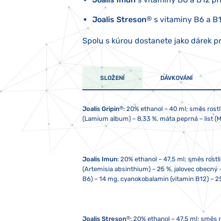
Joalis Streson
®
s vitaminy B6 a B1
Spolu s kúrou dostanete jako dárek p
SLOŽENÍ
DÁVKOVÁNÍ
®
Joalis Gripin
:
20% ethanol – 40 ml; směs rostlin
(Lamium album) – 8,33 %, máta peprná – list (Men
Joalis Imun
:
20% ethanol – 47,5 ml; směs rostl
(Artemisia absinthium) – 25 %, jalovec obecný 
B6) – 14 mg, cyanokobalamin (vitamin B12) – 2
®
Joalis Streson
:
20% ethanol – 47,5 ml; směs ro