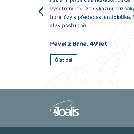
ěla sací reflex,
kašlem, přidaly se horečky. Lékař 
h dětí“ vrozený.
vyšetření řekl, že vykazuji příznak
y jsme ji museli
boreliózy a předepsal antibiotika.
stav postupně...
 Nový Jičín
Pavel z Brna, 49 let
Číst dál