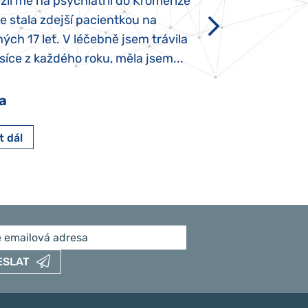
li mě na psychiatrii do Kroměříže
narození, Rozálka 
se stala zdejší pacientkou na
který je u „normál
ých 17 let. V léčebně jsem trávila
Po půl roce života
íce z každého roku, měla jsem...
krmit odstříkaným
a
Pavlína Pešato
t dál
Číst dál
ESLAT