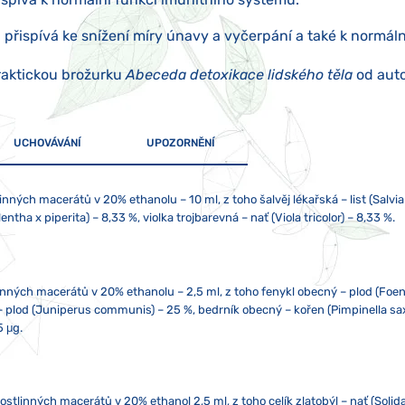
 přispívá ke snížení míry únavy a vyčerpání a také k normáln
raktickou brožurku
Abeceda detoxikace lidského těla
od auto
UCHOVÁVÁNÍ
UPOZORNĚNÍ
ných macerátů v 20% ethanolu – 10 ml, z toho šalvěj lékařská – list (Salvia o
tha x piperita) – 8,33 %, violka trojbarevná – nať (Viola tricolor) – 8,33 %.
inných macerátů v 20% ethanolu – 2,5 ml, z toho fenykl obecný – plod (Foen
– plod (Juniperus communis) – 25 %, bedrník obecný – kořen (Pimpinella sax
5 μg.
stlinných macerátů v 20% ethanol 2,5 ml, z toho celík zlatobýl – nať (Solida