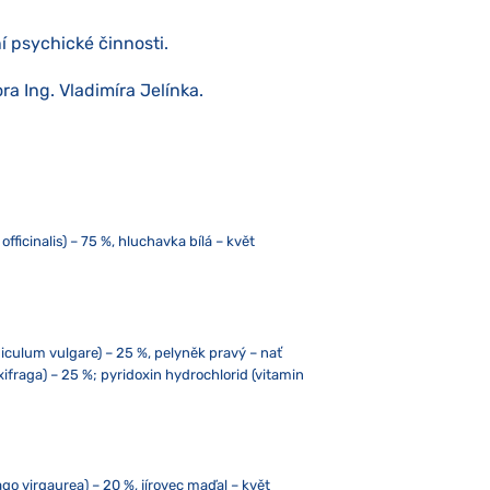
í psychické činnosti.
ra Ing. Vladimíra Jelínka.
fficinalis) – 75 %, hluchavka bílá – květ
iculum vulgare) – 25 %, pelyněk pravý – nať
ifraga) – 25 %; pyridoxin hydrochlorid (vitamin
go virgaurea) – 20 %, jírovec maďal – květ