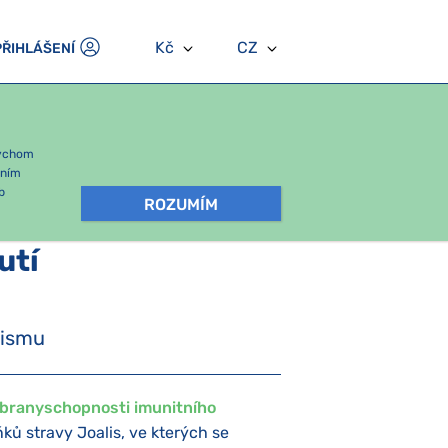
Kč
CZ
PŘIHLÁŠENÍ
bychom
áním
b
ROZUMÍM
utí
nismu
obranyschopnosti imunitního
ňků stravy Joalis, ve kterých se