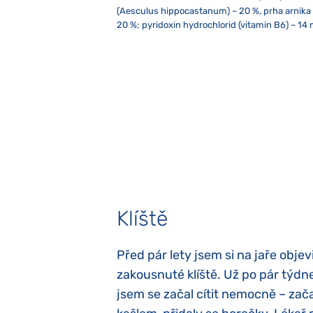
(Aesculus hippocastanum) – 20 %, prha arnika – 
20 %; pyridoxin hydrochlorid (vitamin B6) – 14 
2x denně 10 kapek, není-li doporučeno jinak. 
Skladujte při teplotě od 5 do 25 °C. Nevystav
Přípravek není vhodný pro děti, těhotné a kojí
doporučené denní dávkování. Nepoužívejte kov
trouby, lednice, televize nebo mobilního telef
dětí. Případný sediment není na závadu. V přípa
Klíště
elých třech letech
Před pár lety jsem si na jaře objevi
atypický autismus.
zakousnuté klíště. Už po pár týdn
evily hned po
jsem se začal cítit nemocně – zača