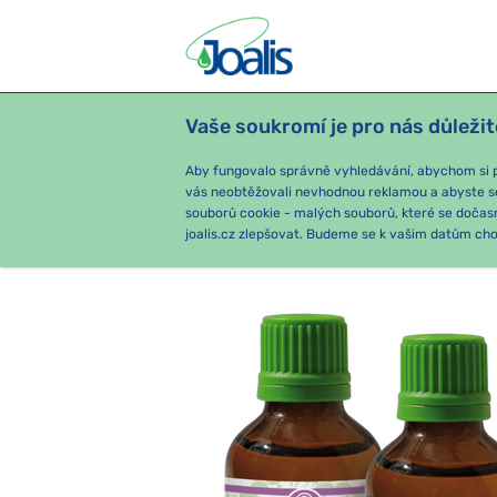
Vaše soukromí je pro nás důležit
PRODUKTY
PODLE OBTÍŽÍ
SEZ
Aby fungovalo správně vyhledávání, abychom si pa
vás neobtěžovali nevhodnou reklamou a abyste s
souborů cookie - malých souborů, které se dočas
e-shop Joalis
Podle obtíží
IM
joalis.cz zlepšovat. Budeme se k vašim datům chov