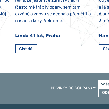
mi po
řekla, že ještě své zdraví vyladím
Odvez
y
(často mě trápily opary, sem tam
a já 
 Můj
ekzém) a znovu se nechala přeměřit a
dlouh
nasadila kúry. Velmi mě...
3 měs
Linda 41 let, Praha
Han
Číst dál
Čís
NOVINKY DO SCHRÁNKY
:
OD