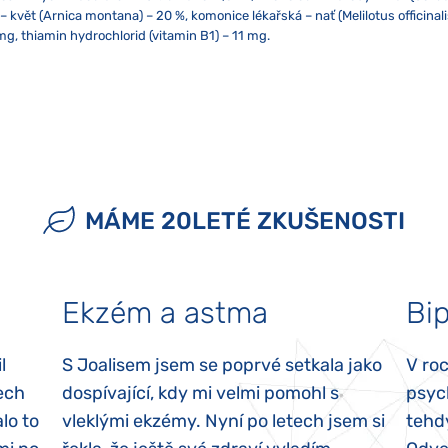
květ (Arnica montana) – 20 %, komonice lékařská – nať (Melilotus officinalis
mg, thiamin hydrochlorid (vitamin B1) – 11 mg.
Pokud berete více přípravků Joalis zároveň, doporučujeme aplikaci s odstu
ujte přímému slunečnímu záření ani silnému elektromagnetickému poli (tj. 
cí ženy. Doplněk stravy neslouží jako náhrada pestré stravy a nenahrazuje 
ovou lžičku!
onu). Obsah přípravku nesmí přijít do styku s kovem nebo aromatickými potr
dě alergie na jakoukoliv složku přípravek neužívejte!
MÁME 20LETÉ ZKUŠENOSTI
Ekzém a astma
Bip
l
S Joalisem jsem se poprvé setkala jako
V ro
ech
dospívající, kdy mi velmi pomohl s
psyc
lo to
vleklými ekzémy. Nyní po letech jsem si
tehd