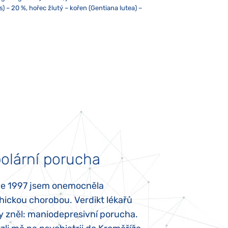
) – 20 %, hořec žlutý – kořen (Gentiana lutea) –
pem alespoň jedné minuty. Nepřekračujte
ne méně než pět centimetrů od mikrovlnné
léky předepsané lékařem. Ukládejte mimo dosah
avinami.
olární porucha
Autismus
ce 1997 jsem onemocněla
Mojí dcerce byl v
hickou chorobou. Verdikt lékařů
diagnostikován tz
y zněl: maniodepresivní porucha.
První příznaky se