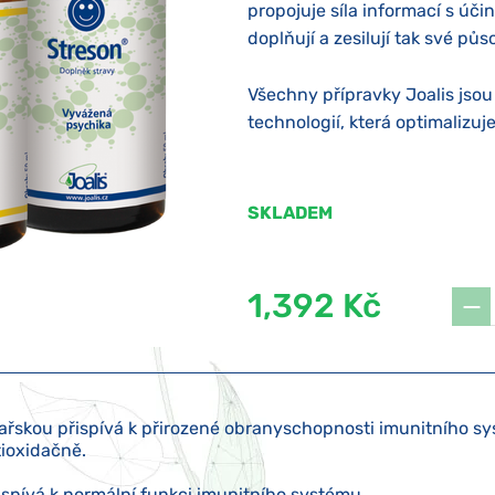
propojuje síla informací s úči
doplňují a zesilují tak své půs
Všechny přípravky Joalis jso
technologií, která optimalizuje
SKLADEM
1,392 Kč
kařskou přispívá k přirozené obranyschopnosti imunitního s
ioxidačně.
ispívá k normální funkci imunitního systému.