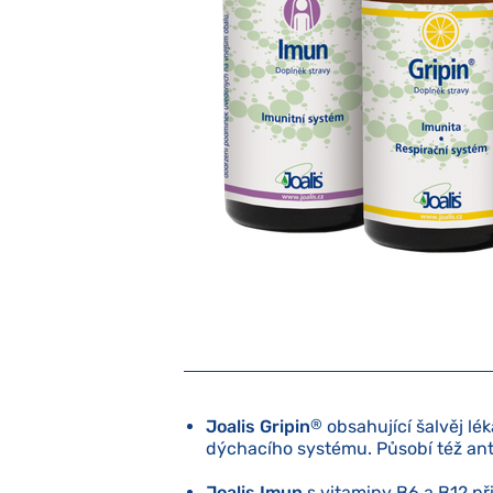
Joalis Gripin
®
obsahující šalvěj lé
dýchacího systému. Působí též ant
Joalis Imun
s vitaminy B6 a B12 př