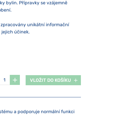
nky bylin. Přípravky se vzájemně
obení.
u zpracovány unikátní informační
 jejich účinek.
VLOŽIT DO KOŠÍKU
ystému a podporuje normální funkci