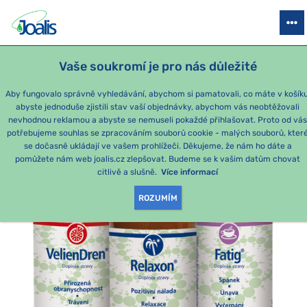
PRODUKTY
PODLE OBTÍŽÍ
SEZÓNNÍ BALÍČKY
PRO DĚTI
PO
Vaše soukromí je pro nás důležité
e-shop Joalis
Podle obtíží
PSYCHIKA
Spánek
kúra – s
Aby fungovalo správně vyhledávání, abychom si pamatovali, co máte v košíku
abyste jednoduše zjistili stav vaší objednávky, abychom vás neobtěžovali
nevhodnou reklamou a abyste se nemuseli pokaždé přihlašovat. Proto od vá
potřebujeme souhlas se zpracováním souborů cookie - malých souborů, kter
se dočasně ukládají ve vašem prohlížeči. Děkujeme, že nám ho dáte a
pomůžete nám web joalis.cz zlepšovat. Budeme se k vašim datům chovat
citlivě a slušně.
Více informací
ROZUMÍM