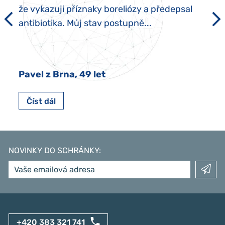
že vykazuji příznaky boreliózy a předepsal
antibiotika. Můj stav postupně...
Pavel z Brna, 49 let
Číst dál
NOVINKY DO SCHRÁNKY
:
+420 383 321 741