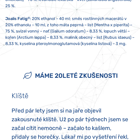
25 %.
®
Joalis Fatig
: 20% ethanol – 40 ml; směs rostlinných macerátů v
20% ethanolu – 10 ml, z toho máta peprná – list (Mentha x piperita) –
75 %, svízel vonný – nať (Galium odoratum) – 8,33 %, lopuch větší –
kořen (Arctium lappa) – 8,33 %, maliník obecný – list (Rubus idaeus) –
8,33 %, kyselina pteroylmonoglutamová (kyselina listová) – 3 mg.
2x denně 10 kapek, není-li doporučeno jinak. Pokud berete více
Skladujte při teplotě od 5 do 25 °C. Nevystavujte přímému
Přípravek není vhodný pro děti, těhotné a kojící ženy. Doplněk stravy
přípravků Joalis zároveň, doporučujeme aplikaci s odstupem alespoň
slunečnímu záření ani silnému elektromagnetickému poli (tj. ne
neslouží jako náhrada pestré stravy a nenahrazuje léky předepsané
jedné minuty. Nepřekračujte doporučené denní dávkování.
méně než pět centimetrů od mikrovlnné trouby, lednice, televize
lékařem. Ukládejte mimo dosah dětí. Případný sediment není na
MÁME 20LETÉ ZKUŠENOSTI
Nepoužívejte kovovou lžičku!
nebo mobilního telefonu). Obsah přípravku nesmí přijít do styku s
závadu. V případě alergie na jakoukoliv složku přípravek neužívejte!
kovem nebo aromatickými potravinami.
Klíště
Před pár lety jsem si na jaře objevil
zakousnuté klíště. Už po pár týdnech jsem se
začal cítit nemocně – začalo to kašlem,
přidaly se horečky. Lékař mi po vyšetření řekl,