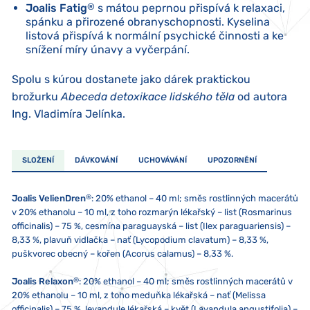
Joalis Fatig
®
s mátou peprnou přispívá k relaxaci,
spánku a přirozené obranyschopnosti. Kyselina
listová přispívá k normální psychické činnosti a ke
snížení míry únavy a vyčerpání.
Spolu s kúrou dostanete jako dárek praktickou
brožurku
Abeceda detoxikace lidského těla
od autora
Ing. Vladimíra Jelínka.
SLOŽENÍ
DÁVKOVÁNÍ
UCHOVÁVÁNÍ
UPOZORNĚNÍ
®
Joalis VelienDren
: 20% ethanol – 40 ml; směs rostlinných macerátů
v 20% ethanolu – 10 ml, z toho rozmarýn lékařský – list (Rosmarinus
officinalis) – 75 %, cesmína paraguayská – list (Ilex paraguariensis) –
8,33 %, plavuň vidlačka – nať (Lycopodium clavatum) – 8,33 %,
puškvorec obecný – kořen (Acorus calamus) – 8,33 %.
®
Joalis Relaxon
: 20% ethanol – 40 ml; směs rostlinných macerátů v
20% ethanolu – 10 ml, z toho meduňka lékařská – nať (Melissa
officinalis) – 75 %, levandule lékařská – květ (Lavandula angustifolia) –