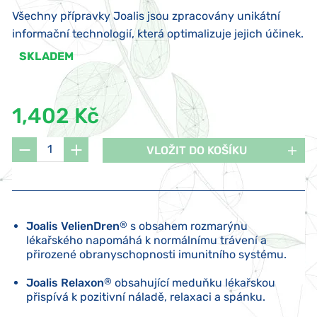
Všechny přípravky Joalis jsou zpracovány unikátní
informační technologií, která optimalizuje jejich účinek.
SKLADEM
1,402 Kč
VLOŽIT DO KOŠÍKU
Joalis VelienDren
®
s obsahem rozmarýnu
lékařského napomáhá k normálnímu trávení a
přirozené obranyschopnosti imunitního systému.
Joalis Relaxon
®
obsahující meduňku lékařskou
přispívá k pozitivní náladě, relaxaci a spánku.