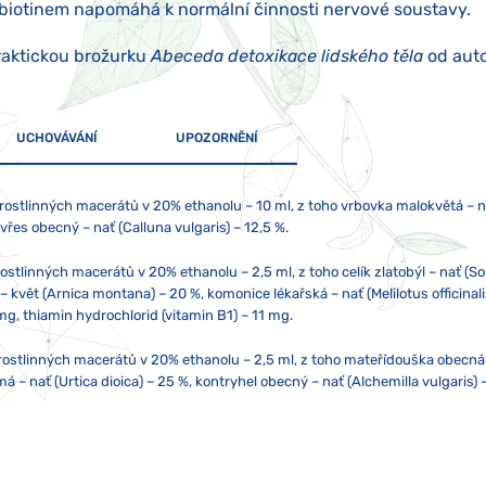
 biotinem napomáhá k normální činnosti nervové soustavy.
raktickou brožurku
Abeceda detoxikace lidského těla
od auto
UCHOVÁVÁNÍ
UPOZORNĚNÍ
rostlinných macerátů v 20% ethanolu – 10 ml, z toho vrbovka malokvětá – n
 vřes obecný – nať (Calluna vulgaris) – 12,5 %.
stlinných macerátů v 20% ethanolu – 2,5 ml, z toho celík zlatobýl – nať (Sol
květ (Arnica montana) – 20 %, komonice lékařská – nať (Melilotus officinalis
mg, thiamin hydrochlorid (vitamin B1) – 11 mg.
 rostlinných macerátů v 20% ethanolu – 2,5 ml, z toho mateřídouška obecná 
– nať (Urtica dioica) – 25 %, kontryhel obecný – nať (Alchemilla vulgaris) –
Pokud berete více přípravků Joalis zároveň, doporučujeme aplikaci s odstu
ujte přímému slunečnímu záření ani silnému elektromagnetickému poli (tj. 
cí ženy. Doplněk stravy neslouží jako náhrada pestré stravy a nenahrazuje 
ovou lžičku!
onu). Obsah přípravku nesmí přijít do styku s kovem nebo aromatickými potr
dě alergie na jakoukoliv složku přípravek neužívejte!