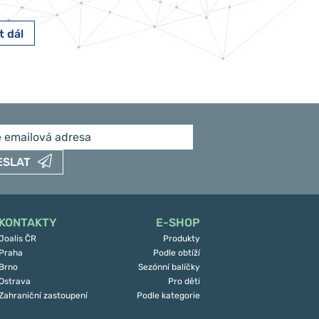
t dál
Číst dál
ESLAT
KONTAKTY
E-SHOP
Joalis ČR
Produkty
Praha
Podle obtíží
Brno
Sezónní balíčky
Ostrava
Pro děti
Zahraniční zastoupení
Podle kategorie