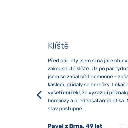
Klíště
elých třech letech
Před pár lety jsem si na jaře objevi
atypický autismus.
zakousnuté klíště. Už po pár týdn
evily hned po
jsem se začal cítit nemocně – zača
ěla sací reflex,
kašlem, přidaly se horečky. Lékař 
h dětí“ vrozený.
vyšetření řekl, že vykazuji příznak
y jsme ji museli
boreliózy a předepsal antibiotika.
stav postupně...
 Nový Jičín
Pavel z Brna, 49 let