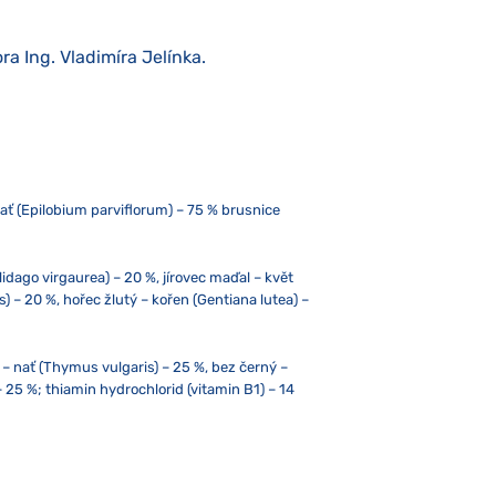
ra Ing. Vladimíra Jelínka.
ať (Epilobium parviflorum) – 75 % brusnice
idago virgaurea) – 20 %, jírovec maďal – květ
) – 20 %, hořec žlutý – kořen (Gentiana lutea) –
– nať (Thymus vulgaris) – 25 %, bez černý –
 25 %; thiamin hydrochlorid (vitamin B1) – 14
pem alespoň jedné minuty. Nepřekračujte
ne méně než pět centimetrů od mikrovlnné
léky předepsané lékařem. Ukládejte mimo dosah
avinami.