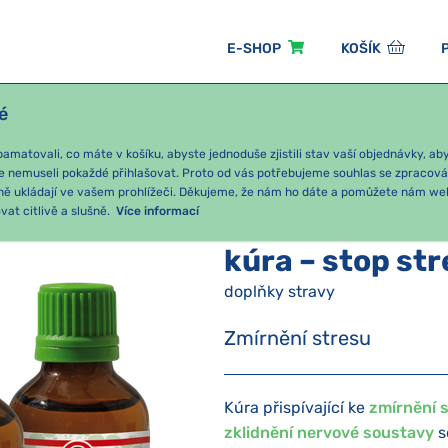
E-SHOP
KOŠÍK
é
ÓNNÍ BALÍČKY
PRO DĚTI
PODLE KATEGORIE
matovali, co máte v košíku, abyste jednoduše zjistili stav vaší objednávky, a
e nemuseli pokaždé přihlašovat. Proto od vás potřebujeme souhlas se zpracov
ně ukládají ve vašem prohlížeči. Děkujeme, že nám ho dáte a pomůžete nám we
YCHIKA
Stres
kúra – stop stresu
at citlivě a slušně.
Více informací
kúra – stop st
doplňky stravy
Zmírnění stresu
Kúra přispívající ke
zmírnění 
zklidnění nervové soustavy
s