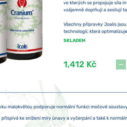
ve kterých se propojuje síla i
vzájemně doplňují a zesilují t
Všechny přípravky Joalis jso
technologií, která optimalizuje
SKLADEM
1,412 Kč
vku malokvětou podporuje normální funkci močové soustavy
 přispívá ke snížení míry únavy a vyčerpání a také k normáln