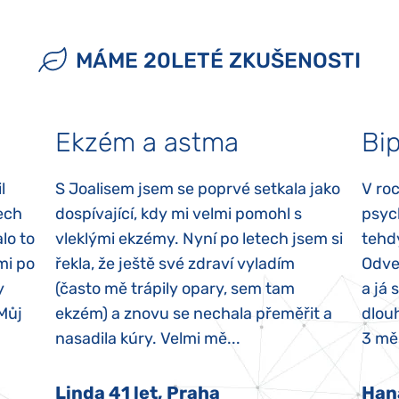
MÁME 20LETÉ ZKUŠENOSTI
Ekzém a astma
Bip
l
S Joalisem jsem se poprvé setkala jako
V ro
ech
dospívající, kdy mi velmi pomohl s
psyc
lo to
vleklými ekzémy. Nyní po letech jsem si
tehd
mi po
řekla, že ještě své zdraví vyladím
Odvez
y
(často mě trápily opary, sem tam
a já 
 Můj
ekzém) a znovu se nechala přeměřit a
dlouh
nasadila kúry. Velmi mě...
3 měs
Linda 41 let, Praha
Han