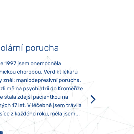
olární porucha
Autismus
ce 1997 jsem onemocněla
Mojí dcerce byl v
hickou chorobou. Verdikt lékařů
diagnostikován tz
y zněl: maniodepresivní porucha.
První příznaky se
li mě na psychiatrii do Kroměříže
narození, Rozálka 
se stala zdejší pacientkou na
který je u „normál
ých 17 let. V léčebně jsem trávila
Po půl roce života
íce z každého roku, měla jsem...
krmit odstříkaným
a
Pavlína Pešato