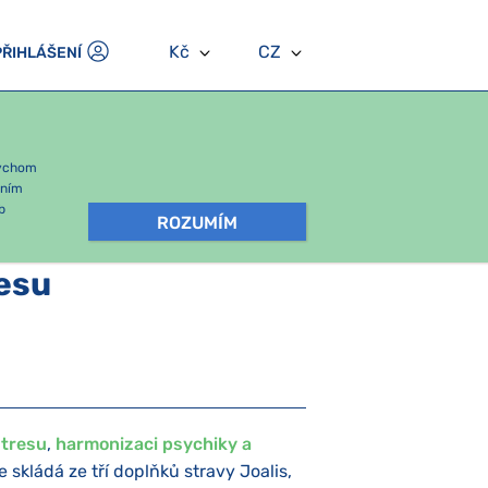
Kč
CZ
PŘIHLÁŠENÍ
bychom
áním
b
ROZUMÍM
resu
stresu
,
harmonizaci psychiky a
e skládá ze tří doplňků stravy Joalis,