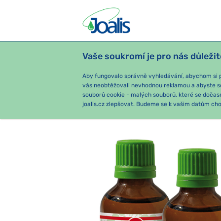
Vaše soukromí je pro nás důležit
PRODUKTY
PODLE OBTÍŽÍ
SEZ
Aby fungovalo správně vyhledávání, abychom si pa
vás neobtěžovali nevhodnou reklamou a abyste s
souborů cookie - malých souborů, které se dočas
e-shop Joalis
Podle obtíží
PS
joalis.cz zlepšovat. Budeme se k vašim datům chov