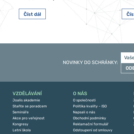
Číst dál
Čís
NOVINKY DO SCHRÁNKY
:
OD
VZDĚLÁVÁNÍ
O NÁS
Joalis akademie
O společnosti
Staňte se poradcem
Politika kvality - ISO
Semináře
Napsali o nás
Akce pro veřejnost
Obchodní podmínky
Kongresy
Reklamační formulář
Letní škola
Odstoupení od smlouvy