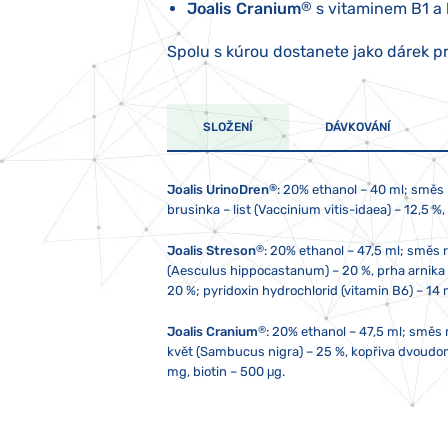
Joalis Cranium
®
s vitaminem B1 a
Spolu s kúrou dostanete jako dárek p
SLOŽENÍ
DÁVKOVÁNÍ
®
Joalis UrinoDren
: 20% ethanol – 40 ml; směs 
brusinka – list (Vaccinium vitis-idaea) – 12,5 %,
®
Joalis Streson
:
20% ethanol – 47,5 ml; směs ro
(Aesculus hippocastanum) – 20 %, prha arnika – 
20 %; pyridoxin hydrochlorid (vitamin B6) – 14 
®
Joalis Cranium
: 20% ethanol – 47,5 ml; směs
květ (Sambucus nigra) – 25 %, kopřiva dvoudomá 
mg, biotin – 500 μg.
2x denně 10 kapek, není-li doporučeno jinak. 
Skladujte při teplotě od 5 do 25 °C. Nevystav
Přípravek není vhodný pro děti, těhotné a kojí
doporučené denní dávkování. Nepoužívejte kov
trouby, lednice, televize nebo mobilního telef
dětí. Případný sediment není na závadu. V přípa