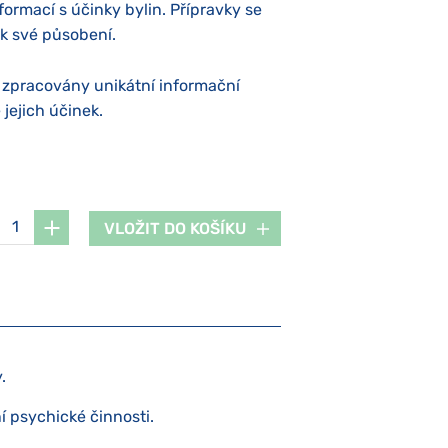
nformací s účinky bylin. Přípravky se
ak své působení.
u zpracovány unikátní informační
 jejich účinek.
VLOŽIT DO KOŠÍKU
.
í psychické činnosti.