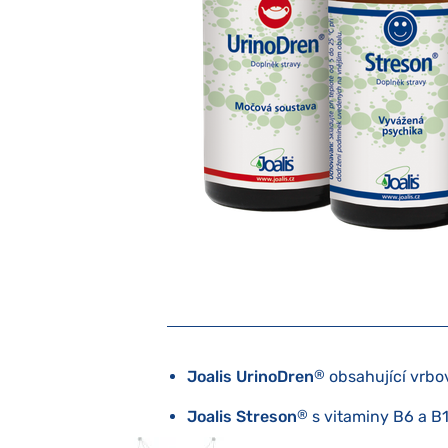
Joalis UrinoDren
®
obsahující vrbo
Joalis Streson
®
s vitaminy B6 a B1