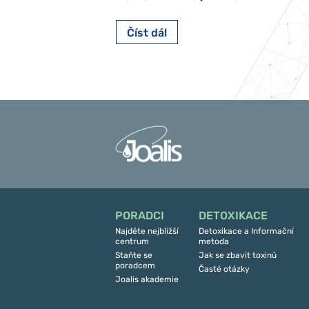
Číst dál
PORADCI
DETOXIKACE
Najděte nejbližší
Detoxikace a Informační
centrum
metoda
Staňte se
Jak se zbavit toxinů
poradcem
Časté otázky
Joalis akademie