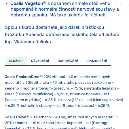
Joalis Vegeton
®
s obsahem chmele otáčivého
napomáhá k normální činnosti nervové soustavy a
dobrému spánku. Má také uklidňující účinek.
Spolu s kúrou dostanete jako dárek praktickou
brožurku Abeceda detoxikace lidského těla od autora
Ing. Vladimíra Jelínka.
SLOŽENÍ
DÁVKOVÁNÍ
UCHOVÁVÁNÍ
UPOZORNĚNÍ
®
Joalis PankreaDren
:
20% ethanol – 40 ml; směs rostlinných
macerátů v 20% ethanolu – 10 ml, z toho pískavice řecké seno –
semeno (Trigonella foenum-graecum) – 75 %, smetanka lékařská –
kořen (Taraxacum officinale) – 6,25 %, brusnice borůvka – list
(Vaccinium myrtillus) – 6,25 %, tolice vojtěška – nať (Medicago sativa)
– 6,25 %, ostružiník obecný – list (Rubus fruticosus) – 6,25 %.
®
Joalis Calon
:
20% ethanol – 40 ml; směs rostlinných macerátů v
20% ethanolu – 10 ml, z toho jitrocel kopinatý – list (Plantago
lanceolata) – 75 %, kontryhel obecný – nať (Alchemilla vulgaris) –