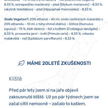
8,33 %, ostropestřec mariánský – plod (Silybum marianum) – 8,33 %,
rakytník řešetlákový – plod (Hippophae rhamnoides) – 8,33 %.
®
Joalis Vegeton
:
20% ethanol – 40 ml; směs rostlinných macerátů v
20% ethanolu – 10 ml, z toho chmel otáčivý – šištice (Humulus
lupulus) – 75 %, hloh obecný – list s květem (Crataegus laevigata) –
8,33 %, prvosenka jarní – květ (Primula veris) – 8,33 %, vrbovka
malokvětá – nať (Epilobium parviflorum) – 8,33 %.
2x denně 10 kapek, není-li doporučeno jinak. Pokud berete více
Skladujte při teplotě od 5 do 25 °C. Nevystavujte přímému
Přípravek není vhodný pro děti, těhotné a kojící ženy. Doplněk stravy
přípravků Joalis zároveň, doporučujeme aplikaci s odstupem alespoň
slunečnímu záření ani silnému elektromagnetickému poli (tj. ne
neslouží jako náhrada pestré stravy a nenahrazuje léky předepsané
jedné minuty. Nepřekračujte doporučené denní dávkování.
méně než pět centimetrů od mikrovlnné trouby, lednice, televize
lékařem. Ukládejte mimo dosah dětí. Případný sediment není na
MÁME 20LETÉ ZKUŠENOSTI
Nepoužívejte kovovou lžičku!
nebo mobilního telefonu). Obsah přípravku nesmí přijít do styku s
závadu. V případě alergie na jakoukoliv složku přípravek neužívejte!
kovem nebo aromatickými potravinami.
Klíště
Před pár lety jsem si na jaře objevil
zakousnuté klíště. Už po pár týdnech jsem se
začal cítit nemocně – začalo to kašlem,