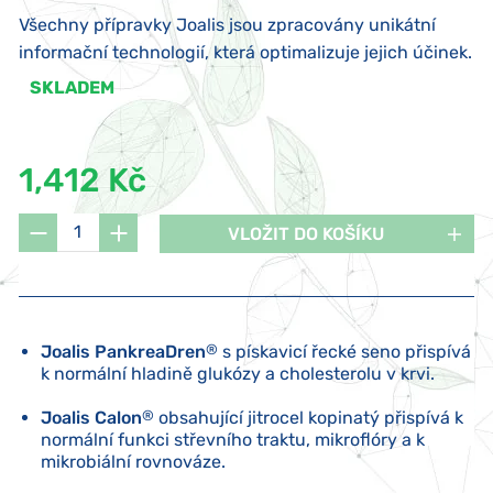
Všechny přípravky Joalis jsou zpracovány unikátní
informační technologií, která optimalizuje jejich účinek.
SKLADEM
1,412 Kč
VLOŽIT DO KOŠÍKU
Joalis PankreaDren
®
s pískavicí řecké seno přispívá
k normální hladině glukózy a cholesterolu v krvi.
Joalis Calon
®
obsahující jitrocel kopinatý přispívá k
normální funkci střevního traktu, mikroflóry a k
mikrobiální rovnováze.