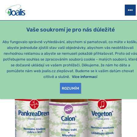
PRODUKTY
PODLE OBTÍŽÍ
SEZÓNNÍ BALÍČKY
PRO DĚTI
PO
Vaše soukromí je pro nás důležité
e-shop Joalis
Podle obtíží
TRÁVENÍ A TRÁVICÍ SYSTÉM
Tráv
Aby fungovalo správně vyhledávání, abychom si pamatovali, co máte v košíku
abyste jednoduše zjistili stav vaší objednávky, abychom vás neobtěžovali
nevhodnou reklamou a abyste se nemuseli pokaždé přihlašovat. Proto od vá
potřebujeme souhlas se zpracováním souborů cookie - malých souborů, kter
se dočasně ukládají ve vašem prohlížeči. Děkujeme, že nám ho dáte a
pomůžete nám web joalis.cz zlepšovat. Budeme se k vašim datům chovat
citlivě a slušně.
Více informací
ROZUMÍM