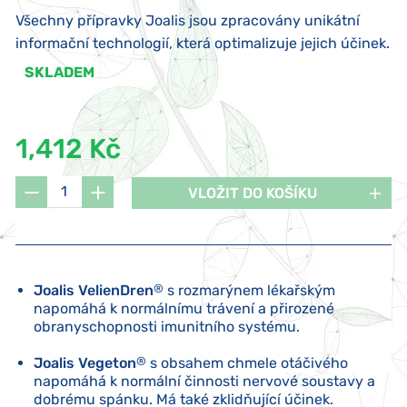
Všechny přípravky Joalis jsou zpracovány unikátní
informační technologií, která optimalizuje jejich účinek.
SKLADEM
1,412 Kč
VLOŽIT DO KOŠÍKU
Joalis VelienDren
®
s rozmarýnem lékařským
napomáhá k normálnímu trávení a přirozené
obranyschopnosti imunitního systému.
Joalis Vegeton
®
s obsahem chmele otáčivého
napomáhá k normální činnosti nervové soustavy a
dobrému spánku. Má také zklidňující účinek.