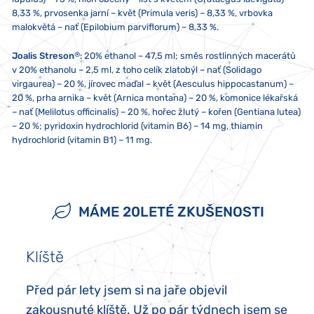
8,33 %, prvosenka jarní – květ (Primula veris) – 8,33 %, vrbovka
malokvětá – nať (Epilobium parviflorum) – 8,33 %.
®
Joalis Streson
: 20% ethanol – 47,5 ml; směs rostlinných macerátů
v 20% ethanolu – 2,5 ml, z toho celík zlatobýl – nať (Solidago
virgaurea) – 20 %, jírovec maďal – květ (Aesculus hippocastanum) –
20 %, prha arnika – květ (Arnica montana) – 20 %, komonice lékařská
– nať (Melilotus officinalis) – 20 %, hořec žlutý – kořen (Gentiana lutea)
– 20 %; pyridoxin hydrochlorid (vitamin B6) – 14 mg, thiamin
hydrochlorid (vitamin B1) – 11 mg.
2x denně 10 kapek, není-li doporučeno jinak. Pokud berete více
Skladujte při teplotě od 5 do 25 °C. Nevystavujte přímému
Přípravek není vhodný pro děti, těhotné a kojící ženy. Doplněk stravy
přípravků Joalis zároveň, doporučujeme aplikaci s odstupem alespoň
slunečnímu záření ani silnému elektromagnetickému poli (tj. ne
neslouží jako náhrada pestré stravy a nenahrazuje léky předepsané
jedné minuty. Nepřekračujte doporučené denní dávkování.
méně než pět centimetrů od mikrovlnné trouby, lednice, televize
lékařem. Ukládejte mimo dosah dětí. Případný sediment není na
MÁME 20LETÉ ZKUŠENOSTI
Nepoužívejte kovovou lžičku!
nebo mobilního telefonu). Obsah přípravku nesmí přijít do styku s
závadu. V případě alergie na jakoukoliv složku přípravek neužívejte!
kovem nebo aromatickými potravinami.
Klíště
Před pár lety jsem si na jaře objevil
zakousnuté klíště. Už po pár týdnech jsem se