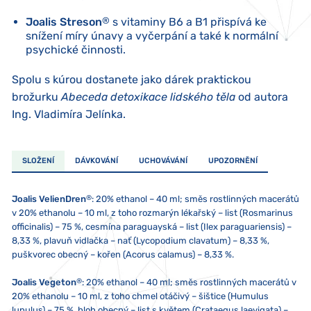
Joalis Streson
®
s vitaminy B6 a B1 přispívá ke
snížení míry únavy a vyčerpání a také k normální
psychické činnosti.
Spolu s kúrou dostanete jako dárek praktickou
brožurku
Abeceda detoxikace lidského těla
od autora
Ing. Vladimíra Jelínka.
SLOŽENÍ
DÁVKOVÁNÍ
UCHOVÁVÁNÍ
UPOZORNĚNÍ
®
Joalis VelienDren
:
20% ethanol – 40 ml; směs rostlinných macerátů
v 20% ethanolu – 10 ml, z toho rozmarýn lékařský – list (Rosmarinus
officinalis) – 75 %, cesmína paraguayská – list (Ilex paraguariensis) –
8,33 %, plavuň vidlačka – nať (Lycopodium clavatum) – 8,33 %,
puškvorec obecný – kořen (Acorus calamus) – 8,33 %.
®
Joalis Vegeton
: 20% ethanol – 40 ml; směs rostlinných macerátů v
20% ethanolu – 10 ml, z toho chmel otáčivý – šištice (Humulus
lupulus) – 75 %, hloh obecný – list s květem (Crataegus laevigata) –