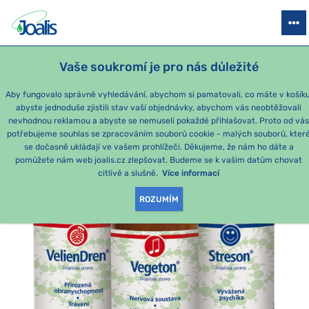
PRODUKTY
PODLE OBTÍŽÍ
SEZÓNNÍ BALÍČKY
PRO DĚTI
PO
Vaše soukromí je pro nás důležité
e-shop Joalis
Podle obtíží
PSYCHIKA
Zklidnění
kúra – 
Aby fungovalo správně vyhledávání, abychom si pamatovali, co máte v košíku
abyste jednoduše zjistili stav vaší objednávky, abychom vás neobtěžovali
nevhodnou reklamou a abyste se nemuseli pokaždé přihlašovat. Proto od vá
potřebujeme souhlas se zpracováním souborů cookie - malých souborů, kter
se dočasně ukládají ve vašem prohlížeči. Děkujeme, že nám ho dáte a
pomůžete nám web joalis.cz zlepšovat. Budeme se k vašim datům chovat
citlivě a slušně.
Více informací
ROZUMÍM